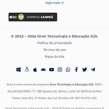
FCC
Veja mais
Concurso Nacional Unificado
FGV
Concurso Ibama
Idecan
Concurso MPU
Selecon
Editais publicados
Uniase
© 2012 - 2026 Gran Tecnologia e Educação S/A.
Vunesp
Política de privacidade
CONCURSOS POR PROFISSÃO
EXAME DE ORDEM
Termos de uso
Concursos Administrativos
OAB
Mapa do site
Concursos Educação
Prova OAB
Concursos Fiscais
Calendário OAB
Concursos Jurídicos
Questões OAB
Concursos Militares
Recursos OAB
Gran é uma marca da empresa
Gran Tecnologia e Educação S/A
, CNPJ:
Concursos Policiais
Exame de Ordem
18.260.822/0001-77, SBS Quadra 02, Bloco J, Lote 10, Edifício Carlton
Concursos Saúde
Tower, Sala 201, 2º Andar, Asa Sul, Brasília-DF, CEP 70.070-120.
Concursos Tribunais
Gran Tecnologia e Educação S/A - 2026 © Todos os direitos reservados ®