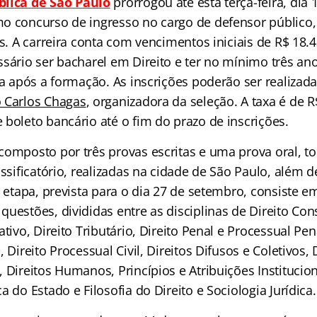
blica de São Paulo
prorrogou até esta terça-feira, dia 1
 concurso de ingresso no cargo de defensor público
as. A carreira conta com vencimentos iniciais de R$ 18.
sário ser bacharel em Direito e ter no mínimo três ano
da após a formação. As inscrições poderão ser realizada
 Carlos Chagas
, organizadora da seleção. A taxa é de R
 boleto bancário até o fim do prazo de inscrições.
composto por três provas escritas e uma prova oral, to
assificatório, realizadas na cidade de São Paulo, além d
a etapa, prevista para o dia 27 de setembro, consiste e
uestões, divididas entre as disciplinas de Direito Cons
tivo, Direito Tributário, Direito Penal e Processual Penal
 Direito Processual Civil, Direitos Difusos e Coletivos, 
 Direitos Humanos, Princípios e Atribuições Institucio
a do Estado e Filosofia do Direito e Sociologia Jurídica.