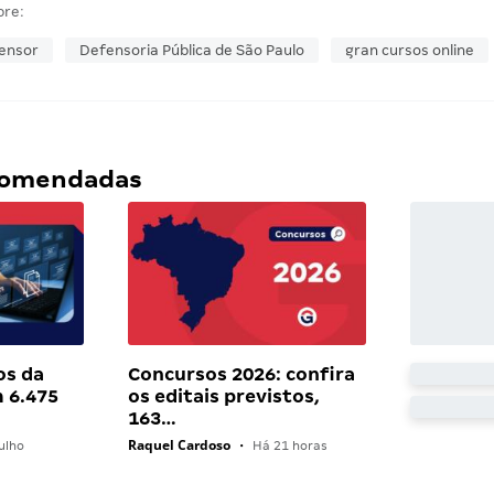
bre:
ensor
Defensoria Pública de São Paulo
gran cursos online
ecomendadas
os da
Concursos 2026: confira
 6.475
os editais previstos,
163…
Raquel Cardoso
ulho
•
Há 21 horas