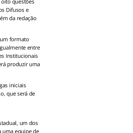
 oito questões
tos Difusos e
além da redação
m um formato
igualmente entre
es Institucionais
erá produzir uma
as iniciais
o, que será de
stadual, um dos
u uma equipe de