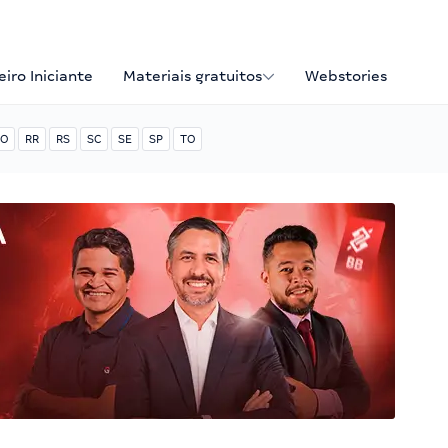
iro Iniciante
Materiais gratuitos
Webstories
O
RR
RS
SC
SE
SP
TO