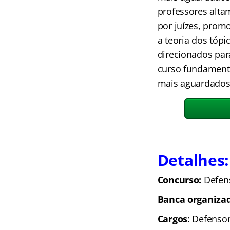
professores alta
por juízes, prom
a teoria dos tópi
direcionados pa
curso fundament
mais aguardado
Detalhes:
Concurso:
Defen
Banca organiza
Cargos
: Defenso