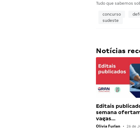
Tudo que sabemos so
concurso
def
sudeste
Notícias r
Editais publicad
semana ofertam
vagas…
Olivia Furlan
•
26 de J