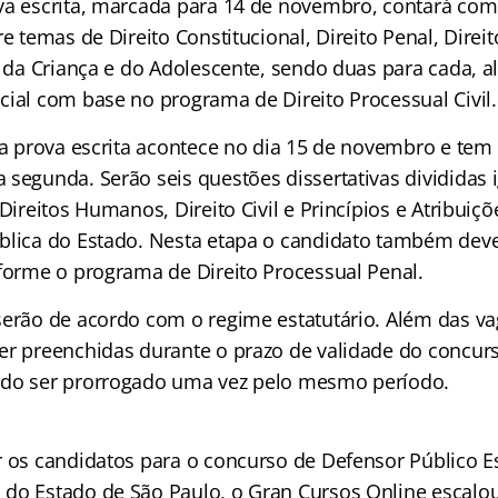
va escrita, marcada para 14 de novembro, contará com
re temas de Direito Constitucional, Direito Penal, Direi
to da Criança e do Adolescente, sendo duas para cada, 
cial com base no programa de Direito Processual Civil.
ima prova escrita acontece no dia 15 de novembro e te
 segunda. Serão seis questões dissertativas divididas 
 Direitos Humanos, Direito Civil e Princípios e Atribuiçõ
blica do Estado. Nesta etapa o candidato também dev
nforme o programa de Direito Processual Penal.
serão de acordo com o regime estatutário. Além das vag
er preenchidas durante o prazo de validade do concurs
ndo ser prorrogado uma vez pelo mesmo período.
r os candidatos para o concurso de Defensor Público E
do Estado de São Paulo, o Gran Cursos Online escalo