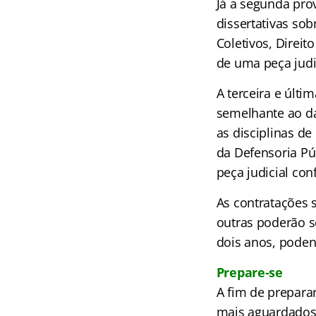
Já a segunda pro
dissertativas sob
Coletivos, Direi
de uma peça judi
A terceira e últ
semelhante ao da
as disciplinas de
da Defensoria Pú
peça judicial co
As contratações 
outras poderão s
dois anos, pode
Prepare-se
A fim de prepara
mais aguardados 