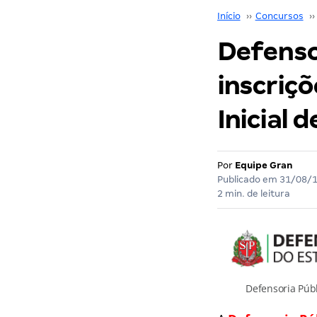
Início
››
Concursos
››
Defenso
inscriç
Inicial 
Por
Equipe Gran
Publicado em
31/08/
2 min. de leitura
Defensoria Públ