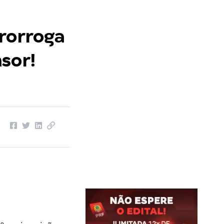
prorroga
sor!