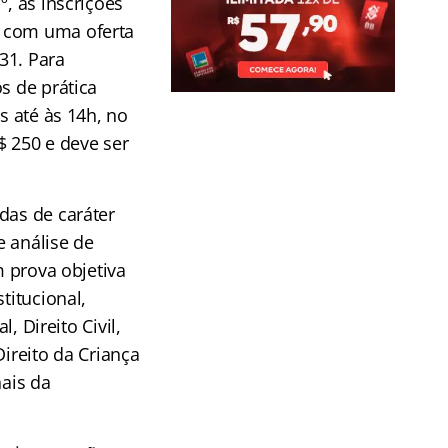
º, as inscrições
, com uma oferta
431. Para
s de prática
s até às 14h, no
$ 250 e deve ser
das de caráter
e análise de
m prova objetiva
titucional,
, Direito Civil,
Direito da Criança
nais da