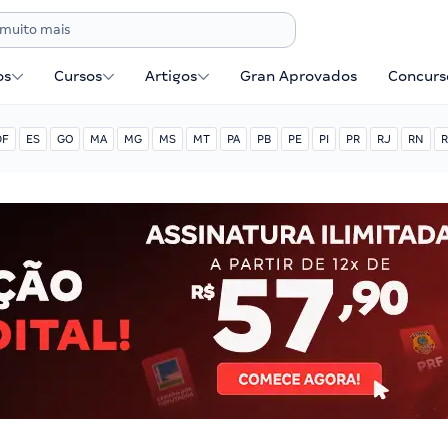
os
Cursos
Artigos
Gran Aprovados
Concurse
DF
ES
GO
MA
MG
MS
MT
PA
PB
PE
PI
PR
RJ
RN
R