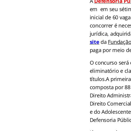
A
Defensoria Pú
em em seu sétimo
inicial de 60 vag
concorrer é neces
jurídica, adquiri
site
da
Fundação
paga por meio de
O concurso será 
eliminatório e cl
títulos.A primeir
composta por 88 q
Direito Administra
Direito Comercial,
e do Adolescente,
Defensoria Públic