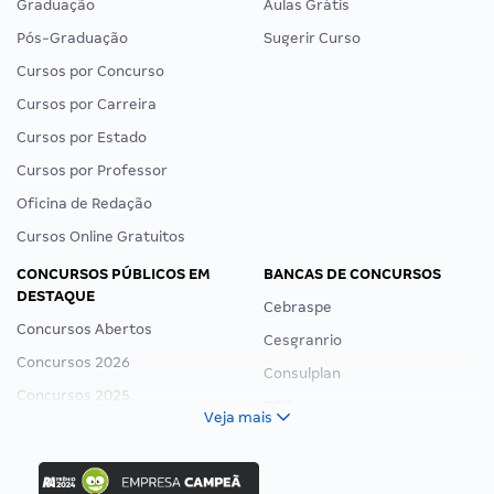
Graduação
Aulas Grátis
Pós-Graduação
Sugerir Curso
Cursos por Concurso
Cursos por Carreira
Cursos por Estado
Cursos por Professor
Oficina de Redação
Cursos Online Gratuitos
CONCURSOS PÚBLICOS EM
BANCAS DE CONCURSOS
DESTAQUE
Cebraspe
Concursos Abertos
Cesgranrio
Concursos 2026
Consulplan
Concursos 2025
FCC
Veja mais
Concurso Nacional Unificado
FGV
Concurso Ibama
Idecan