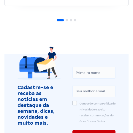
Cadastre-se e
receba as
notícias em
Concordo com a Política de
destaque da
Privacidade e aceito
semana, dicas,
receber comunicações do
novidades e
Gran Cursos Online.
muito mais.