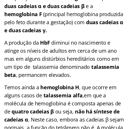
duas cadeias α e duas cadeias β
e a
hemoglobina F
(principal hemoglobina produzida
pelo feto durante a gestação) com
duas cadeias α
e duas cadeias γ.
A produção da
HbF
diminui no nascimento e
atinge os níveis de adultos em cerca de um ano
mas em alguns distúrbios hereditários como em
um tipo de talassemia denominado
talassemia
beta
, permancem elevados.
Temos ainda a
h
emoglobina H
, que ocorre em
alguns casos de
talassemia alfa
,em que a
molécula de hemoglobina é composta apenas de
de
quatro cadeias β
ou seja,
não há síntese de
cadeias α
. Neste caso, embora as cadeias β sejam
normais, a função do tetrâmero não é. A molécula