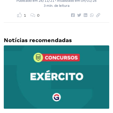
Publicado em
26/11/21
• Atualizado em
09/01/26
3 min. de leitura
1
0
Notícias recomendadas