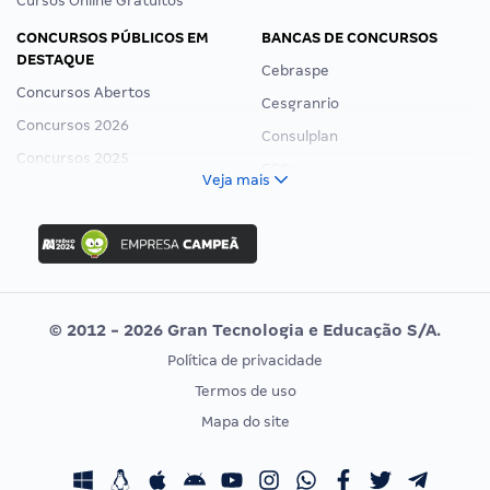
Cursos Online Gratuitos
CONCURSOS PÚBLICOS EM
BANCAS DE CONCURSOS
DESTAQUE
Cebraspe
Concursos Abertos
Cesgranrio
Concursos 2026
Consulplan
Concursos 2025
FCC
Veja mais
Concurso Nacional Unificado
FGV
Concurso Ibama
Idecan
Concurso MPU
Selecon
Editais publicados
Uniase
© 2012 - 2026 Gran Tecnologia e Educação S/A.
Vunesp
Política de privacidade
CONCURSOS POR PROFISSÃO
EXAME DE ORDEM
Termos de uso
Concursos Administrativos
OAB
Mapa do site
Concursos Educação
Prova OAB
Concursos Fiscais
Calendário OAB