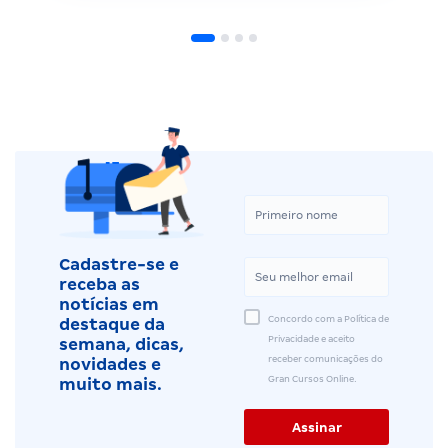
Cadastre-se e
receba as
notícias em
Concordo com a Política de
destaque da
Privacidade e aceito
semana, dicas,
receber comunicações do
novidades e
Gran Cursos Online.
muito mais.