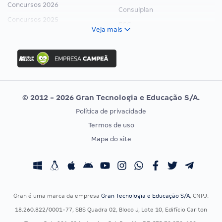
Concursos 2026
Consulplan
Concursos 2025
FCC
Veja mais
Concurso Nacional Unificado
FGV
Concurso Ibama
Idecan
Concurso MPU
Selecon
Editais publicados
Uniase
© 2012 - 2026 Gran Tecnologia e Educação S/A.
Vunesp
Política de privacidade
CONCURSOS POR PROFISSÃO
EXAME DE ORDEM
Termos de uso
Concursos Administrativos
OAB
Mapa do site
Concursos Educação
Prova OAB
Concursos Fiscais
Calendário OAB
Concursos Jurídicos
Questões OAB
Concursos Militares
Recursos OAB
Gran é uma marca da empresa
Gran Tecnologia e Educação S/A
, CNPJ:
Concursos Policiais
Exame de Ordem
18.260.822/0001-77, SBS Quadra 02, Bloco J, Lote 10, Edifício Carlton
Concursos Saúde