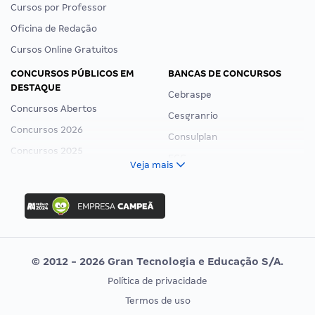
Cursos por Professor
Oficina de Redação
Cursos Online Gratuitos
CONCURSOS PÚBLICOS EM
BANCAS DE CONCURSOS
DESTAQUE
Cebraspe
Concursos Abertos
Cesgranrio
Concursos 2026
Consulplan
Concursos 2025
FCC
Veja mais
Concurso Nacional Unificado
FGV
Concurso Ibama
Idecan
Concurso MPU
Selecon
Editais publicados
Uniase
© 2012 - 2026 Gran Tecnologia e Educação S/A.
Vunesp
Política de privacidade
CONCURSOS POR PROFISSÃO
EXAME DE ORDEM
Termos de uso
Concursos Administrativos
OAB