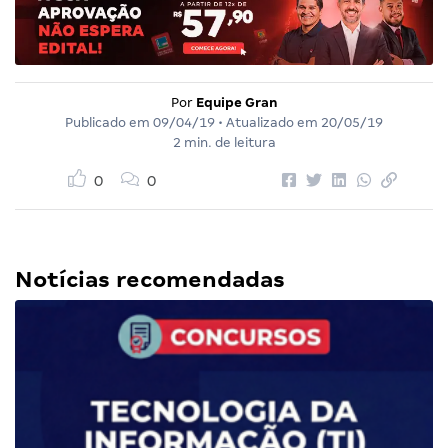
Por
Equipe Gran
Publicado em
09/04/19
• Atualizado em
20/05/19
2 min. de leitura
0
0
Notícias recomendadas