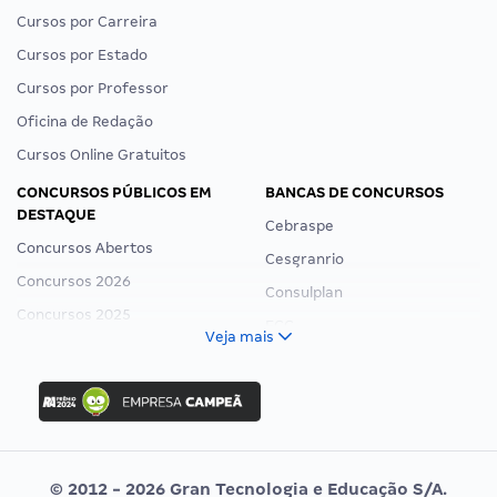
Cursos por Carreira
Cursos por Estado
Cursos por Professor
Oficina de Redação
Cursos Online Gratuitos
CONCURSOS PÚBLICOS EM
BANCAS DE CONCURSOS
DESTAQUE
Cebraspe
Concursos Abertos
Cesgranrio
Concursos 2026
Consulplan
Concursos 2025
FCC
Veja mais
Concurso Nacional Unificado
FGV
Concurso Ibama
Idecan
Concurso MPU
Selecon
Editais publicados
Uniase
© 2012 - 2026 Gran Tecnologia e Educação S/A.
Vunesp