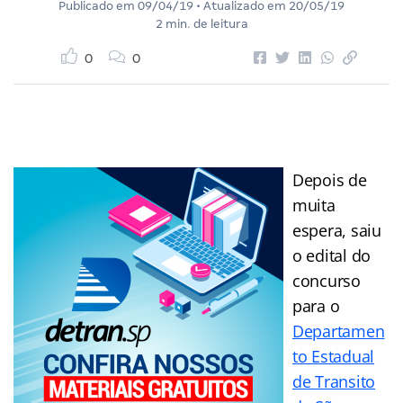
Publicado em
09/04/19
• Atualizado em
20/05/19
2 min. de leitura
0
0
Depois de
muita
espera, saiu
o edital do
concurso
para o
Departamen
to Estadual
de Transito