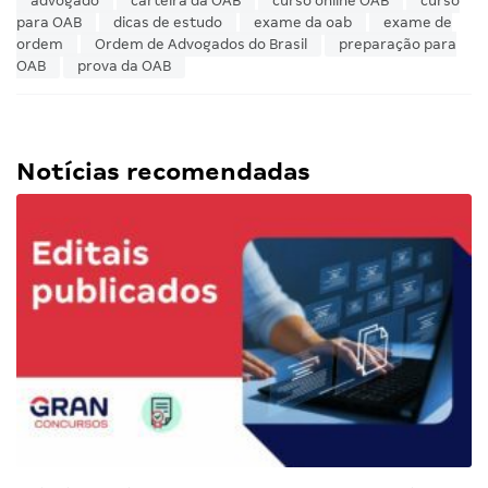
advogado
carteira da OAB
curso online OAB
curso
para OAB
dicas de estudo
exame da oab
exame de
ordem
Ordem de Advogados do Brasil
preparação para
OAB
prova da OAB
Notícias recomendadas