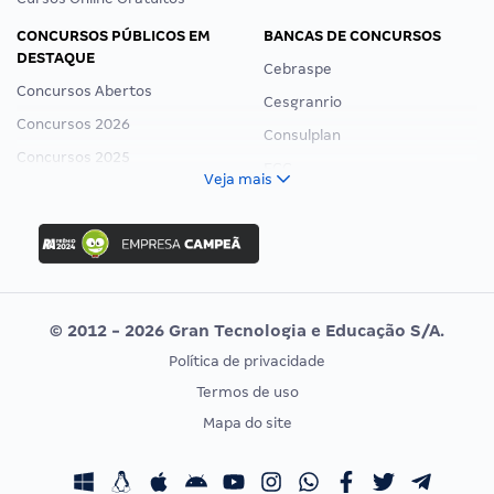
CONCURSOS PÚBLICOS EM
BANCAS DE CONCURSOS
DESTAQUE
Cebraspe
Concursos Abertos
Cesgranrio
Concursos 2026
Consulplan
Concursos 2025
FCC
Veja mais
Concurso Nacional Unificado
FGV
Concurso Ibama
Idecan
Concurso MPU
Selecon
Editais publicados
Uniase
© 2012 - 2026 Gran Tecnologia e Educação S/A.
Vunesp
Política de privacidade
CONCURSOS POR PROFISSÃO
EXAME DE ORDEM
Termos de uso
Concursos Administrativos
OAB
Mapa do site
Concursos Educação
Prova OAB
Concursos Fiscais
Calendário OAB