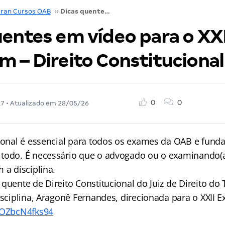
ran Cursos OAB
››
Dicas quentes em vídeo para o XXII Exame de Ordem – Direito Constitucional
uentes em vídeo para o XX
m – Direito Constitucional
0
0
17
• Atualizado em
28/05/26
cional é essencial para todos os exames da OAB e fund
todo. É necessário que o advogado ou o examinando(a
 a disciplina.
quente de Direito Constitucional do Juiz de Direito do 
disciplina, Aragonê Fernandes, direcionada para o XXII
/OZbcN4fks94