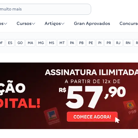
os
Cursos
Artigos
Gran Aprovados
Concurse
DF
ES
GO
MA
MG
MS
MT
PA
PB
PE
PI
PR
RJ
RN
R