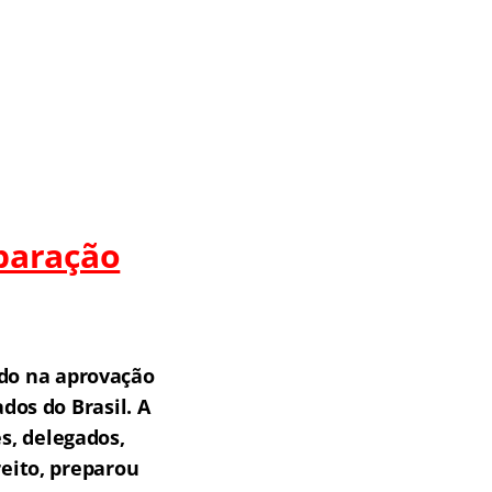
paração
do na aprovação
os do Brasil.
A
s, delegados,
reito, preparou