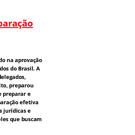
paração
do na aprovação
os do Brasil.
A
delegados,
ito, preparou
e preparar e
aração efetiva
 jurídicas e
ueles que buscam