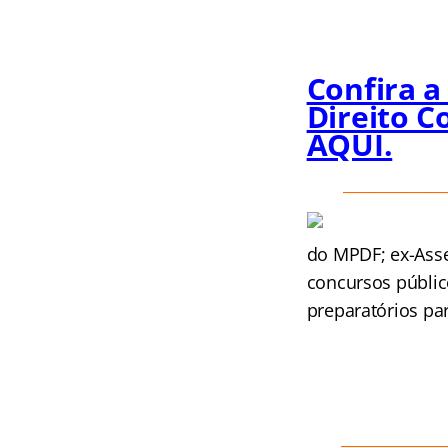
Confira a
Direito C
AQUI.
_____________
do MPDF; ex-Asse
concursos públic
preparatórios pa
_____________