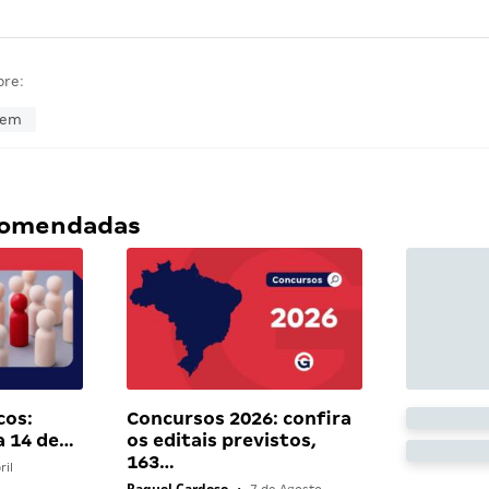
bre:
dem
ecomendadas
cos:
Concursos 2026: confira
a 14 de…
os editais previstos,
163…
ril
Raquel Cardoso