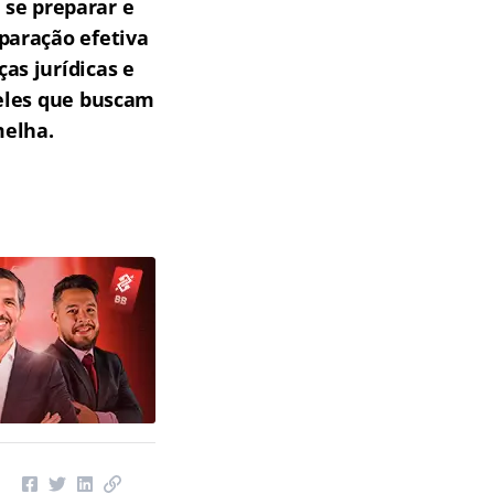
 se preparar e
paração efetiva
as jurídicas e
ueles que buscam
melha.