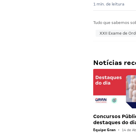
1 min. de leitura
Tudo que sabemos so
XXII Exame de Or
Notícias r
Concursos Públi
destaques do di
Equipe Gran
•
14 de Ab