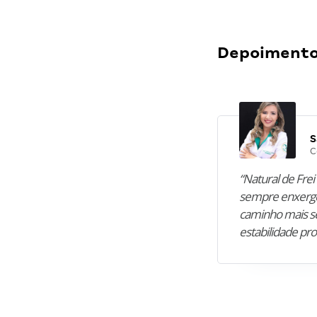
Depoimentos
S
C
“Natural de Frei 
sempre enxergo
caminho mais se
estabilidade pro