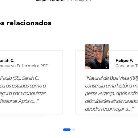
•
7 de Agosto
 relacionados
arah C.
Felipe F.
oncurso Enfermeiro PSF
Concurso T
Paulo (SE), Sarah C.
“Natural de Boa Vista (RR),
u os estudos como o
construiu uma história m
guro para conquistar
perseverança. Após enfr
fissional. Após o…”
dificuldades ainda na ado
decidiu recomeçar a…”