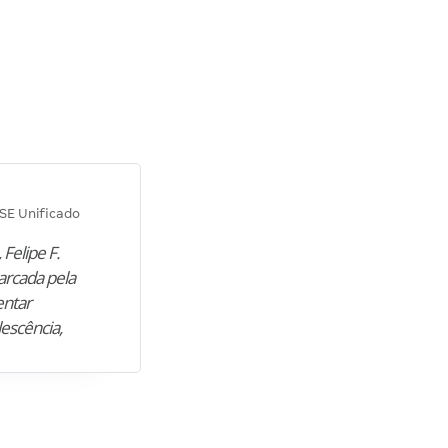
Diana M.
SE Unificado
Concurso SEPLAG CE
 Felipe F.
“Natural de Juazeiro do Norte (CE),
arcada pela
M. encontrou nos estudos o cami
entar
para construir uma nova fase da vi
lescência,
profissional. Após…”