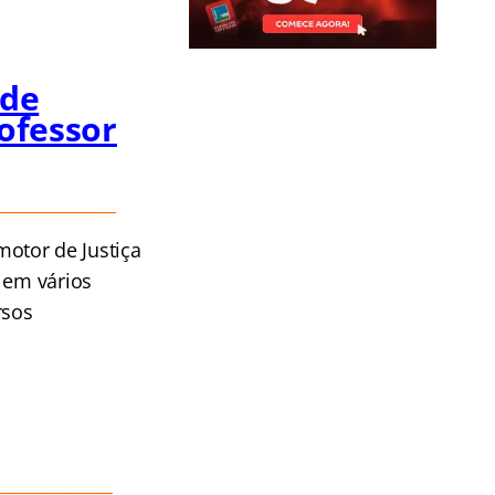
 de
rofessor
______________
motor de Justiça
 em vários
rsos
______________