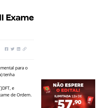
II Exame
amental para o
) tenha
TJDFT, e
 Exame de Ordem.