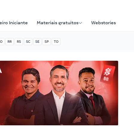
iro Iniciante
Materiais gratuitos
Webstories
O
RR
RS
SC
SE
SP
TO