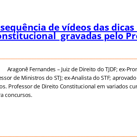
 sequência de vídeos das dicas
onstitucional gravadas pelo P
__________________________________________________________
Aragonê Fernandes – Juiz de Direito do TJDF; ex-Pro
ssor de Ministros do STJ; ex-Analista do STF; aprovado
os. Professor de Direito Constitucional em variados cu
ra concursos.
__________________________________________________________