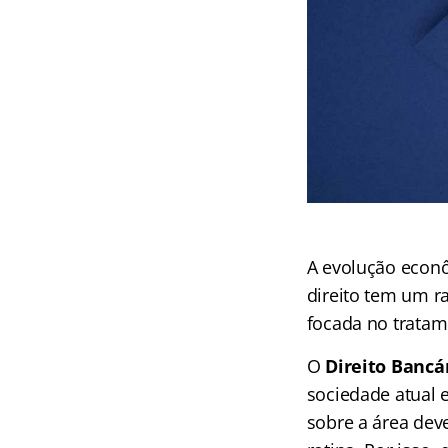
A evolução econôm
direito tem um 
focada no tratam
O
Direito Bancá
sociedade atual 
sobre a área dev