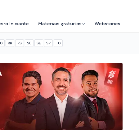
iro Iniciante
Materiais gratuitos
Webstories
O
RR
RS
SC
SE
SP
TO