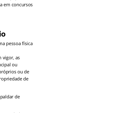
ria em concursos
io
uma pessoa física
 vigor, as
ncipal ou
próprios ou de
propriedade de
spaldar de