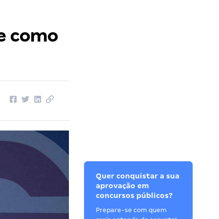
 e como
Quer conquistar a sua
aprovação em
concursos públicos?
Prepare-se com quem