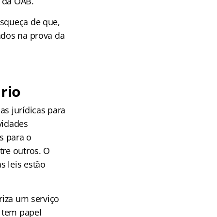
a da OAB.
esqueça de que,
ados na prova da
rio
as jurídicas para
vidades
s para o
tre outros. O
s leis estão
riza um serviço
o tem papel