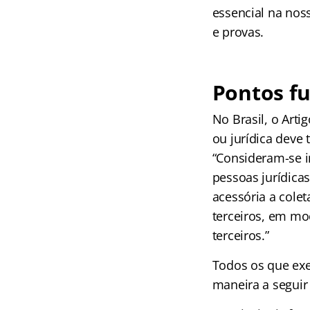
essencial na nos
e provas.
Pontos fu
No Brasil, o Arti
ou jurídica deve 
“Consideram-se in
pessoas jurídica
acessória a colet
terceiros, em mo
terceiros.”
Todos os que exe
maneira a segui