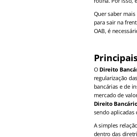
rotina. Por isso
Quer saber mais 
para sair na fre
OAB, é necessári
Principai
O
Direito Bancá
regularização da
bancárias e de in
mercado de valor
Direito Bancári
sendo aplicadas 
A simples relação
dentro das diretr