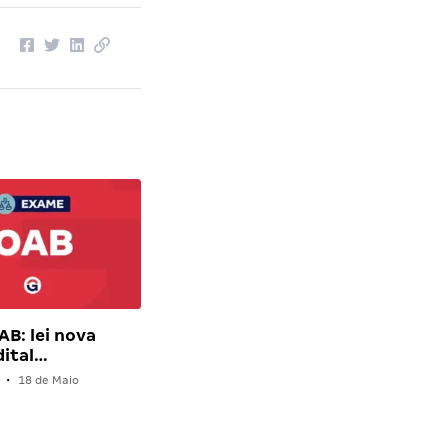
B: lei nova
dital…
•
18 de Maio