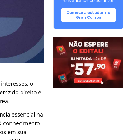
mais entende do assunto!
Comece a estudar no
Gran Cursos
 interesses, o
retriz do direito é
rea.
cia essencial na
. O conhecimento
rios em sua