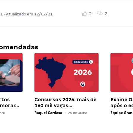
2
2
21
• Atualizado em
12/02/21
ecomendadas
rtos
Concursos 2026: mais de
Exame OA
 morar…
160 mil vagas…
após o e
Raquel Cardoso
Equipe Gran
ril
•
25 de Julho