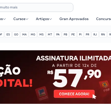
os
Cursos
Artigos
Gran Aprovados
Concurse
DF
ES
GO
MA
MG
MS
MT
PA
PB
PE
PI
PR
RJ
RN
R