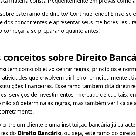
, esta matéria consta frequentemente em provas como 
sobre este ramo do direito? Continue lendo! E não se 
nte dos concorrentes e apresentar seus melhores result
o começar a se preparar o quanto antes!
s conceitos sobre Direito Bancá
rio
tem como objetivo definir regras, princípios e norm
s atividades que envolvem dinheiro, principalmente ati
stituições financeiras. Esse ramo também dita diretrize
es, serviços de investimentos, mercado de capitais, en
o
não só determina as regras, mas também verifica se a
corretamente.
 entre um cliente e uma instituição bancária já caracte
izes do
Direito Bancário
, ou seja, este ramo do direit