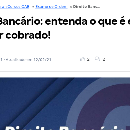
ran Cursos OAB
››
Exame de Ordem
››
Direito Bancário: entenda o que é e como pode ser cobrado!
 Bancário: entenda o que é
r cobrado!
2
2
21
• Atualizado em
12/02/21