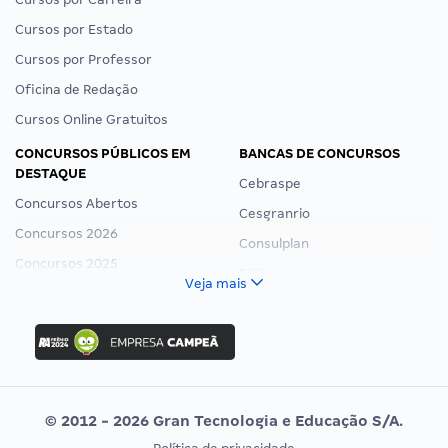
Cursos por Estado
Cursos por Professor
Oficina de Redação
Cursos Online Gratuitos
CONCURSOS PÚBLICOS EM
BANCAS DE CONCURSOS
DESTAQUE
Cebraspe
Concursos Abertos
Cesgranrio
Concursos 2026
Consulplan
Concursos 2025
FCC
Veja mais
Concurso Nacional Unificado
FGV
Concurso Ibama
Idecan
Concurso MPU
Selecon
Editais publicados
Uniase
© 2012 - 2026 Gran Tecnologia e Educação S/A.
Vunesp
Política de privacidade
CONCURSOS POR PROFISSÃO
EXAME DE ORDEM