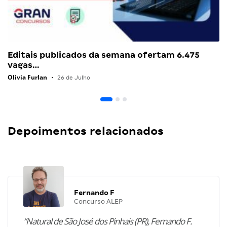
Editais publicados da semana ofertam 6.475
vagas…
Olivia Furlan
•
26 de Julho
Depoimentos relacionados
Fernando F
Concurso ALEP
“Natural de São José dos Pinhais (PR), Fernando F.
transformou os concursos públicos em um projeto