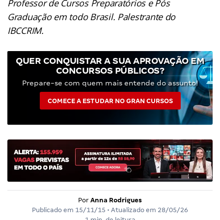
Graduação em todo Brasil. Palestrante do
IBCCRIM.
QUER CONQUISTAR A SUA APROVAÇÃO EM
CONCURSOS PÚBLICOS?
Prepare-se com quem mais entende do assunto!
COMECE A ESTUDAR NO GRAN CURSOS
Por
Anna Rodrigues
Publicado em
15/11/15
• Atualizado em
28/05/26
1 min. de leitura