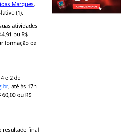
nidas Marques
,
ativo (1).
uas atividades
44,91 ou R$
ar formação de
4 e 2 de
g.br
,
até às 17h
$ 60,00 ou R$
 resultado final