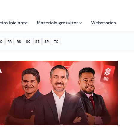
iro Iniciante
Materiais gratuitos
Webstories
O
RR
RS
SC
SE
SP
TO