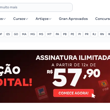
os
Cursos
Artigos
Gran Aprovados
Concurse
DF
ES
GO
MA
MG
MS
MT
PA
PB
PE
PI
PR
RJ
RN
R