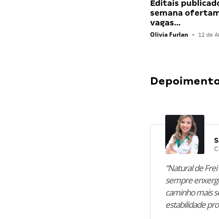
Editais publicad
semana ofertam
vagas…
Olivia Furlan
•
12 de Ab
Depoimentos
S
C
“Natural de Frei 
sempre enxergo
caminho mais se
estabilidade pro