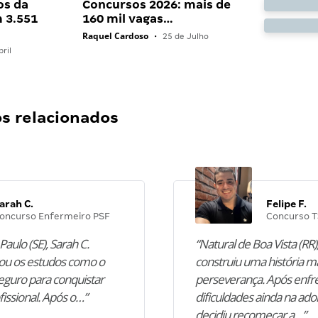
os da
Concursos 2026: mais de
 3.551
160 mil vagas…
Raquel Cardoso
•
25 de Julho
ril
 relacionados
arah C.
Felipe F.
oncurso Enfermeiro PSF
Concurso T
Paulo (SE), Sarah C.
“Natural de Boa Vista (RR),
u os estudos como o
construiu uma história m
guro para conquistar
perseverança. Após enfr
fissional. Após o…”
dificuldades ainda na ado
decidiu recomeçar a…”