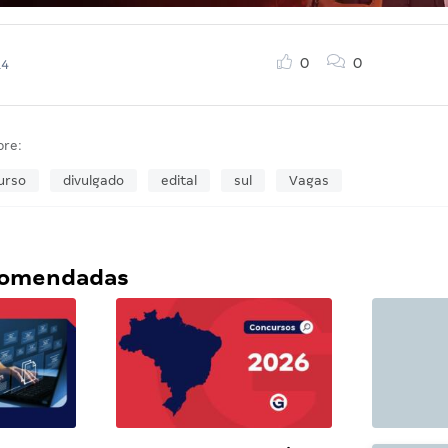
0
0
14
bre:
urso
divulgado
edital
sul
Vagas
ecomendadas