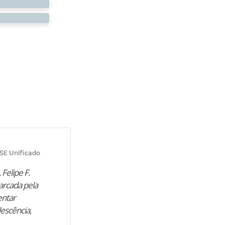
Diana M.
SE Unificado
Concurso SEPLAG CE
 Felipe F.
“Natural de Juazeiro do Norte (CE),
arcada pela
M. encontrou nos estudos o cami
entar
para construir uma nova fase da vi
lescência,
profissional. Após…”