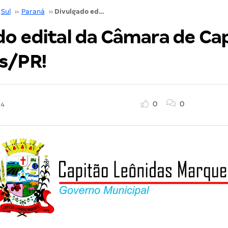
Sul
››
Paraná
››
Divulgado edital da Câmara de Capitão Leônidas/PR!
do edital da Câmara de Ca
s/PR!
0
0
14