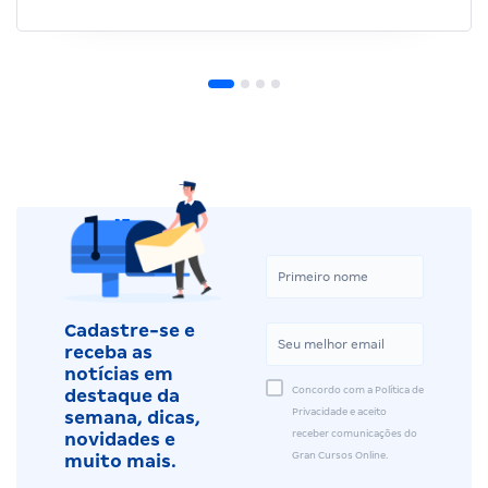
Cadastre-se e
receba as
notícias em
Concordo com a Política de
destaque da
Privacidade e aceito
semana, dicas,
receber comunicações do
novidades e
Gran Cursos Online.
muito mais.