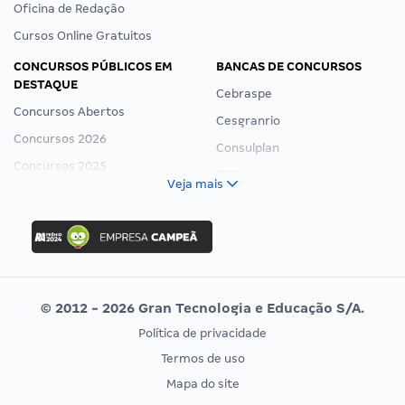
Oficina de Redação
Cursos Online Gratuitos
CONCURSOS PÚBLICOS EM
BANCAS DE CONCURSOS
DESTAQUE
Cebraspe
Concursos Abertos
Cesgranrio
Concursos 2026
Consulplan
Concursos 2025
FCC
Veja mais
Concurso Nacional Unificado
FGV
Concurso Ibama
Idecan
Concurso MPU
Selecon
Editais publicados
Uniase
© 2012 - 2026 Gran Tecnologia e Educação S/A.
Vunesp
Política de privacidade
CONCURSOS POR PROFISSÃO
EXAME DE ORDEM
Termos de uso
Concursos Administrativos
OAB
Mapa do site
Concursos Educação
Prova OAB