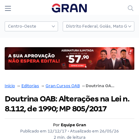
Início
››
Editorias
››
Gran Cursos OAB
››
Doutrina OAB: Alterações na Lei n. 8.112, de 1990; MP 805/2017
Doutrina OAB: Alterações na Lei n.
8.112, de 1990; MP 805/2017
Por
Equipe Gran
Publicado em
12/12/17
• Atualizado em
26/05/26
2 min. de leitura