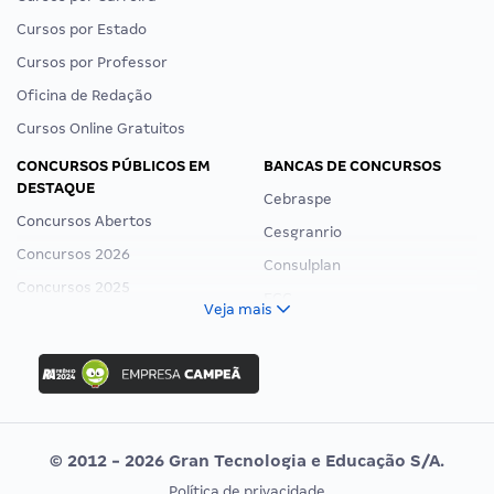
Cursos por Estado
Cursos por Professor
Oficina de Redação
Cursos Online Gratuitos
CONCURSOS PÚBLICOS EM
BANCAS DE CONCURSOS
DESTAQUE
Cebraspe
Concursos Abertos
Cesgranrio
Concursos 2026
Consulplan
Concursos 2025
FCC
Veja mais
Concurso Nacional Unificado
FGV
Concurso Ibama
Idecan
Concurso MPU
Selecon
Editais publicados
Uniase
© 2012 - 2026 Gran Tecnologia e Educação S/A.
Vunesp
Política de privacidade