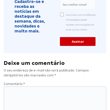
Cadastre-se e
receba as
notícias em
Concordo com a Política de
destaque da
Privacidade e aceito
semana, dicas,
receber comunicações do
novidades e
Gran Cursos Online.
muito mais.
Deixe um comentário
O seu endereço de e-mail não será publicado.
Campos
obrigatórios são marcados com
*
Comentário
*