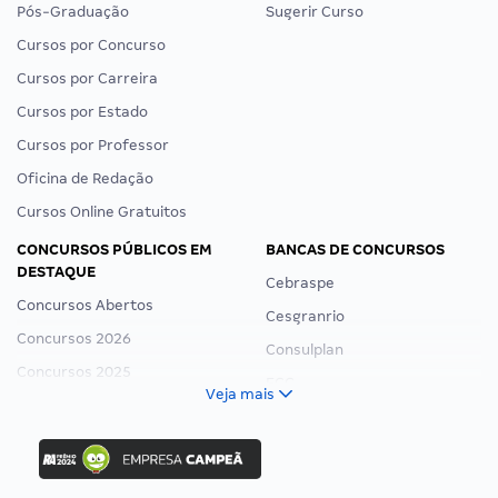
Pós-Graduação
Sugerir Curso
Cursos por Concurso
Cursos por Carreira
Cursos por Estado
Cursos por Professor
Oficina de Redação
Cursos Online Gratuitos
CONCURSOS PÚBLICOS EM
BANCAS DE CONCURSOS
DESTAQUE
Cebraspe
Concursos Abertos
Cesgranrio
Concursos 2026
Consulplan
Concursos 2025
FCC
Veja mais
Concurso Nacional Unificado
FGV
Concurso Ibama
Idecan
Concurso MPU
Selecon