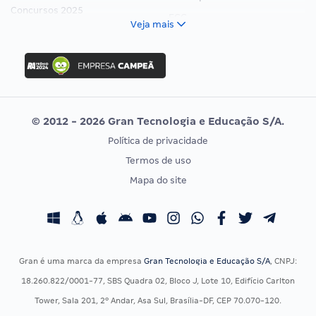
Concursos 2025
FCC
Veja mais
Concurso Nacional Unificado
FGV
Concurso Ibama
Idecan
Concurso MPU
Selecon
Editais publicados
Uniase
© 2012 - 2026 Gran Tecnologia e Educação S/A.
Vunesp
Política de privacidade
CONCURSOS POR PROFISSÃO
EXAME DE ORDEM
Termos de uso
Concursos Administrativos
OAB
Mapa do site
Concursos Educação
Prova OAB
Concursos Fiscais
Calendário OAB
Concursos Jurídicos
Questões OAB
Concursos Militares
Recursos OAB
Gran é uma marca da empresa
Gran Tecnologia e Educação S/A
, CNPJ:
Concursos Policiais
Exame de Ordem
18.260.822/0001-77, SBS Quadra 02, Bloco J, Lote 10, Edifício Carlton
Concursos Saúde
Tower, Sala 201, 2º Andar, Asa Sul, Brasília-DF, CEP 70.070-120.