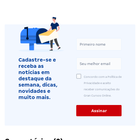
Cadastre-se e
receba as
notícias em
Concordo com a Política de
destaque da
Privacidade e aceito
semana, dicas,
receber comunicações do
novidades e
Gran Cursos Online.
muito mais.