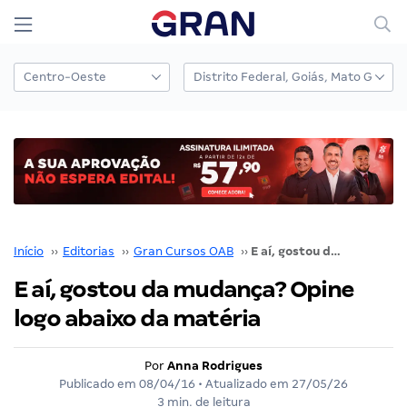
Início
››
Editorias
››
Gran Cursos OAB
››
E aí, gostou da mudança? Opine logo abaixo da matéria
E aí, gostou da mudança? Opine
logo abaixo da matéria
Por
Anna Rodrigues
Publicado em
08/04/16
• Atualizado em
27/05/26
3 min. de leitura