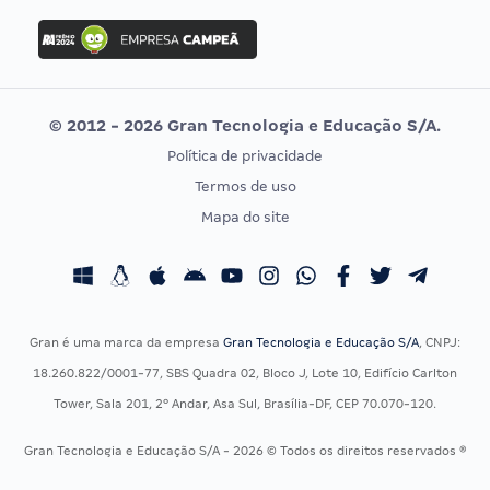
Concurso Ibama
Idecan
Concurso MPU
Selecon
Editais publicados
Uniase
© 2012 - 2026 Gran Tecnologia e Educação S/A.
Vunesp
Política de privacidade
CONCURSOS POR PROFISSÃO
EXAME DE ORDEM
Termos de uso
Concursos Administrativos
OAB
Mapa do site
Concursos Educação
Prova OAB
Concursos Fiscais
Calendário OAB
Concursos Jurídicos
Questões OAB
Concursos Militares
Recursos OAB
Gran é uma marca da empresa
Gran Tecnologia e Educação S/A
, CNPJ:
Concursos Policiais
Exame de Ordem
18.260.822/0001-77, SBS Quadra 02, Bloco J, Lote 10, Edifício Carlton
Concursos Saúde
Tower, Sala 201, 2º Andar, Asa Sul, Brasília-DF, CEP 70.070-120.
Concursos Tribunais
Gran Tecnologia e Educação S/A - 2026 © Todos os direitos reservados ®
Residência Multiprofissional