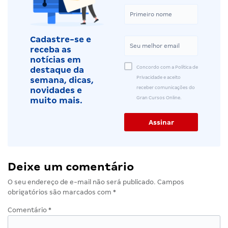
Cadastre-se e
receba as
notícias em
Concordo com a Política de
destaque da
Privacidade e aceito
semana, dicas,
receber comunicações do
novidades e
Gran Cursos Online.
muito mais.
Deixe um comentário
O seu endereço de e-mail não será publicado.
Campos
obrigatórios são marcados com
*
Comentário
*