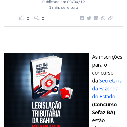
Publicado em
03/04/19
1 min. de leitura
0
0
As inscrições
para o
concurso
da
Secretaria
da Fazenda
do Estado
(Concurso
Sefaz BA)
estão