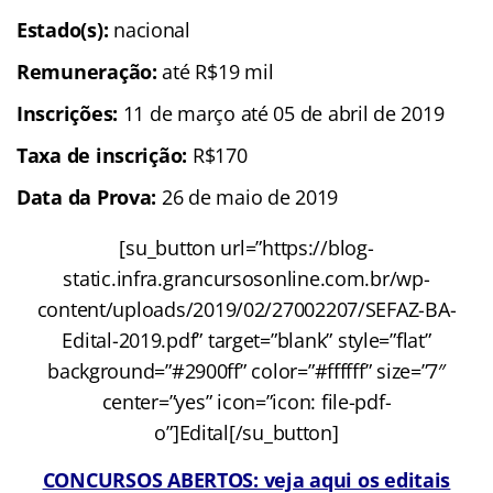
Estado(s):
nacional
Remuneração:
até R$19 mil
Inscrições:
11 de março até 05 de abril de 2019
Taxa de inscrição:
R$170
Data da Prova:
26 de maio de 2019
[su_button url=”https://blog-
static.infra.grancursosonline.com.br/wp-
content/uploads/2019/02/27002207/SEFAZ-BA-
Edital-2019.pdf” target=”blank” style=”flat”
background=”#2900ff” color=”#ffffff” size=”7″
center=”yes” icon=”icon: file-pdf-
o”]Edital[/su_button]
CONCURSOS ABERTOS: veja aqui os editais