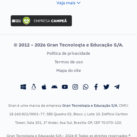
Veja mais
Concurso Nacional Unificado
FGV
Concurso Ibama
Idecan
Concurso MPU
Selecon
Editais publicados
Uniase
© 2012 - 2026 Gran Tecnologia e Educação S/A.
Vunesp
Política de privacidade
CONCURSOS POR PROFISSÃO
EXAME DE ORDEM
Termos de uso
Concursos Administrativos
OAB
Mapa do site
Concursos Educação
Prova OAB
Concursos Fiscais
Calendário OAB
Concursos Jurídicos
Questões OAB
Concursos Militares
Recursos OAB
Gran é uma marca da empresa
Gran Tecnologia e Educação S/A
, CNPJ:
Concursos Policiais
Exame de Ordem
18.260.822/0001-77, SBS Quadra 02, Bloco J, Lote 10, Edifício Carlton
Concursos Saúde
Tower, Sala 201, 2º Andar, Asa Sul, Brasília-DF, CEP 70.070-120.
Concursos Tribunais
Gran Tecnologia e Educação S/A - 2026 © Todos os direitos reservados ®