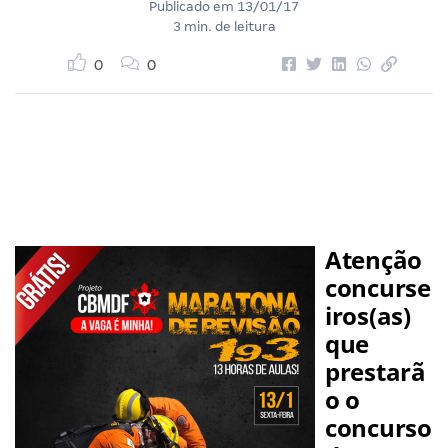
Publicado em
13/01/17
3 min. de leitura
0
0
Atenção
concurse
iros(as)
que
prestarã
o o
concurso