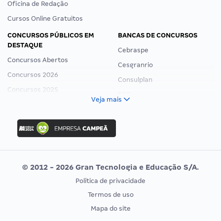
Oficina de Redação
Cursos Online Gratuitos
CONCURSOS PÚBLICOS EM
BANCAS DE CONCURSOS
DESTAQUE
Cebraspe
Concursos Abertos
Cesgranrio
Concursos 2026
Consulplan
Concursos 2025
FCC
Veja mais
Concurso Nacional Unificado
FGV
Concurso Ibama
Idecan
Concurso MPU
Selecon
Editais publicados
Uniase
© 2012 - 2026 Gran Tecnologia e Educação S/A.
Vunesp
Política de privacidade
CONCURSOS POR PROFISSÃO
EXAME DE ORDEM
Termos de uso
Concursos Administrativos
OAB
Mapa do site
Concursos Educação
Prova OAB