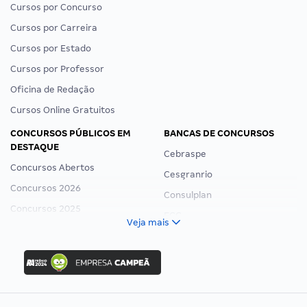
Cursos por Concurso
Cursos por Carreira
Cursos por Estado
Cursos por Professor
Oficina de Redação
Cursos Online Gratuitos
CONCURSOS PÚBLICOS EM
BANCAS DE CONCURSOS
DESTAQUE
Cebraspe
Concursos Abertos
Cesgranrio
Concursos 2026
Consulplan
Concursos 2025
FCC
Veja mais
Concurso Nacional Unificado
FGV
Concurso Ibama
Idecan
Concurso MPU
Selecon
Editais publicados
Uniase