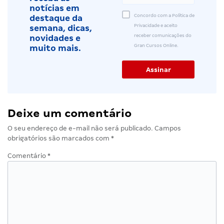
notícias em
Concordo com a Política de
destaque da
Privacidade e aceito
semana, dicas,
receber comunicações do
novidades e
Gran Cursos Online.
muito mais.
Deixe um comentário
O seu endereço de e-mail não será publicado.
Campos
obrigatórios são marcados com
*
Comentário
*