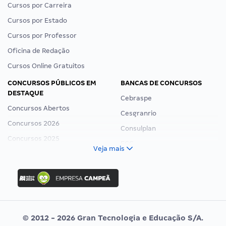
Cursos por Carreira
Cursos por Estado
Cursos por Professor
Oficina de Redação
Cursos Online Gratuitos
CONCURSOS PÚBLICOS EM
BANCAS DE CONCURSOS
DESTAQUE
Cebraspe
Concursos Abertos
Cesgranrio
Concursos 2026
Consulplan
Concursos 2025
FCC
Veja mais
Concurso Nacional Unificado
FGV
Concurso Ibama
Idecan
Concurso MPU
Selecon
Editais publicados
Uniase
© 2012 - 2026 Gran Tecnologia e Educação S/A.
Vunesp