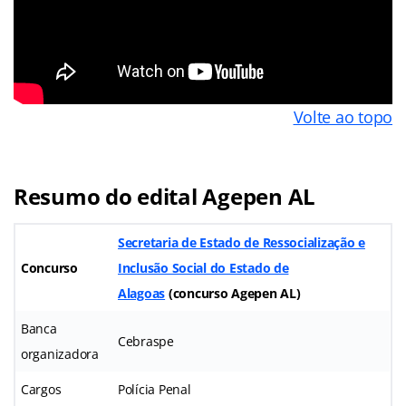
Volte ao topo
Resumo do edital Agepen AL
Secretaria de Estado de Ressocialização e
Concurso
Inclusão Social do Estado de
Alagoas
(
concurso Agepen AL
)
Banca
Cebraspe
organizadora
Cargos
Polícia Penal