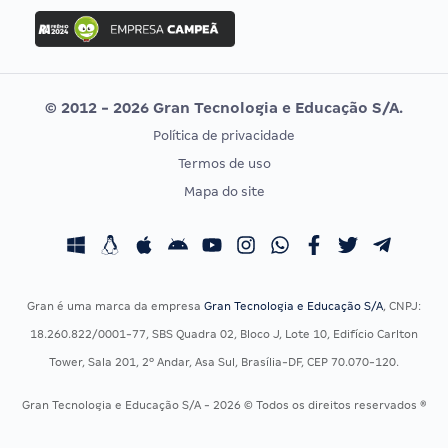
Concurso Ibama
Idecan
Concurso MPU
Selecon
Editais publicados
Uniase
© 2012 - 2026 Gran Tecnologia e Educação S/A.
Vunesp
Política de privacidade
CONCURSOS POR PROFISSÃO
EXAME DE ORDEM
Termos de uso
Concursos Administrativos
OAB
Mapa do site
Concursos Educação
Prova OAB
Concursos Fiscais
Calendário OAB
Concursos Jurídicos
Questões OAB
Concursos Militares
Recursos OAB
Gran é uma marca da empresa
Gran Tecnologia e Educação S/A
, CNPJ:
Concursos Policiais
Exame de Ordem
18.260.822/0001-77, SBS Quadra 02, Bloco J, Lote 10, Edifício Carlton
Concursos Saúde
Tower, Sala 201, 2º Andar, Asa Sul, Brasília-DF, CEP 70.070-120.
Concursos Tribunais
Gran Tecnologia e Educação S/A - 2026 © Todos os direitos reservados ®
Residência Multiprofissional