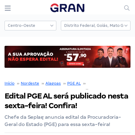
Início
››
Nordeste
››
Alagoas
››
PGE AL
››
Concurso PGE AL
››
Edital PGE AL será publicado nesta
sexta-feira! Confira!
Chefe da Seplag anuncia edital da Procuradoria-
Geral do Estado (PGE) para essa sexta-feira!