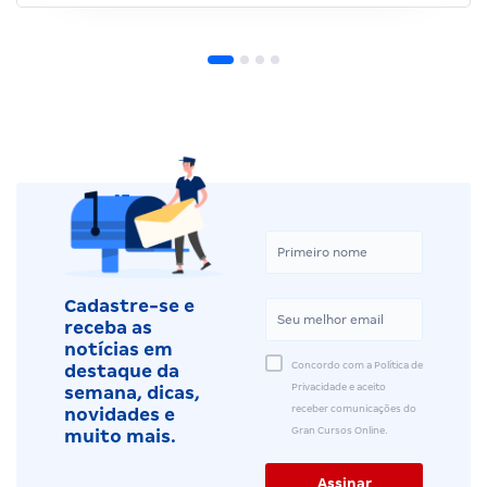
Cadastre-se e
receba as
notícias em
Concordo com a Política de
destaque da
Privacidade e aceito
semana, dicas,
receber comunicações do
novidades e
Gran Cursos Online.
muito mais.