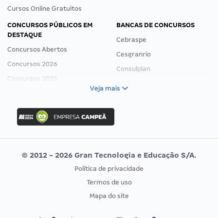
Cursos Online Gratuitos
CONCURSOS PÚBLICOS EM
BANCAS DE CONCURSOS
DESTAQUE
Cebraspe
Concursos Abertos
Cesgranrio
Concursos 2026
Consulplan
Concursos 2025
FCC
Veja mais
Concurso Nacional Unificado
FGV
Concurso Ibama
Idecan
Concurso MPU
Selecon
Editais publicados
Uniase
© 2012 - 2026 Gran Tecnologia e Educação S/A.
Vunesp
Política de privacidade
CONCURSOS POR PROFISSÃO
EXAME DE ORDEM
Termos de uso
Concursos Administrativos
OAB
Mapa do site
Concursos Educação
Prova OAB
Concursos Fiscais
Calendário OAB