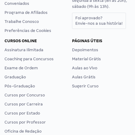
segunda a sexta (8h às 20h),
Conveniados
sábado (9h às 13h).
Programa de Afiliados
Foi aprovado?
Trabalhe Conosco
Envie-nos a sua história!
Preferências de Cookies
CURSOS ONLINE
PÁGINAS ÚTEIS
Assinatura Ilimitada
Depoimentos
Coaching para Concursos
Material Grátis
Exame de Ordem
Aulas ao Vivo
Graduação
Aulas Grátis
Pós-Graduação
Sugerir Curso
Cursos por Concurso
Cursos por Carreira
Cursos por Estado
Cursos por Professor
Oficina de Redação