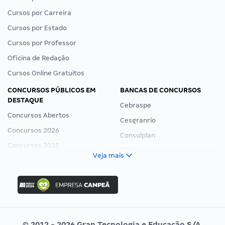
Cursos por Carreira
Cursos por Estado
Cursos por Professor
Oficina de Redação
Cursos Online Gratuitos
CONCURSOS PÚBLICOS EM
BANCAS DE CONCURSOS
DESTAQUE
Cebraspe
Concursos Abertos
Cesgranrio
Concursos 2026
Consulplan
Concursos 2025
FCC
Veja mais
Concurso Nacional Unificado
FGV
Concurso Ibama
Idecan
Concurso MPU
Selecon
Editais publicados
Uniase
© 2012 - 2026 Gran Tecnologia e Educação S/A.