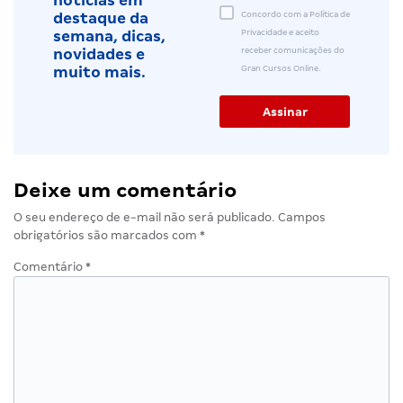
notícias em
Concordo com a Política de
destaque da
Privacidade e aceito
semana, dicas,
receber comunicações do
novidades e
Gran Cursos Online.
muito mais.
Deixe um comentário
O seu endereço de e-mail não será publicado.
Campos
obrigatórios são marcados com
*
Comentário
*