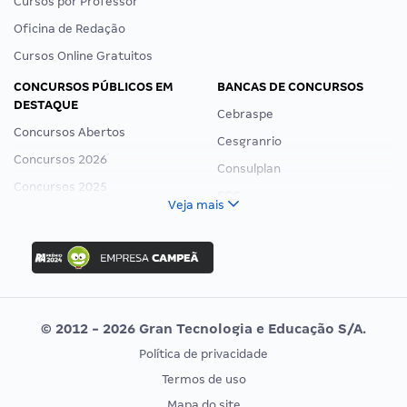
Cursos por Professor
Oficina de Redação
Cursos Online Gratuitos
CONCURSOS PÚBLICOS EM
BANCAS DE CONCURSOS
DESTAQUE
Cebraspe
Concursos Abertos
Cesgranrio
Concursos 2026
Consulplan
Concursos 2025
FCC
Veja mais
Concurso Nacional Unificado
FGV
Concurso Ibama
Idecan
Concurso MPU
Selecon
Editais publicados
Uniase
© 2012 - 2026 Gran Tecnologia e Educação S/A.
Vunesp
Política de privacidade
CONCURSOS POR PROFISSÃO
EXAME DE ORDEM
Termos de uso
Concursos Administrativos
OAB
Mapa do site