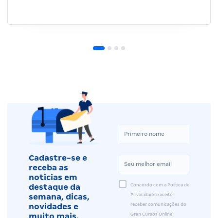
Cadastre-se e
receba as
notícias em
Concordo com a Política de
destaque da
Privacidade e aceito
semana, dicas,
receber comunicações do
novidades e
Gran Cursos Online.
muito mais.