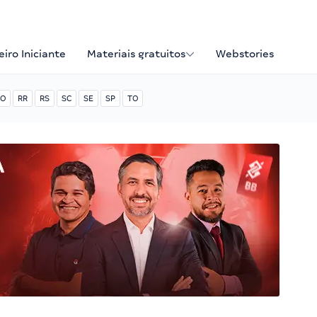
iro Iniciante
Materiais gratuitos
Webstories
O
RR
RS
SC
SE
SP
TO