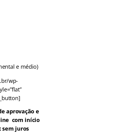
mental e médio)
m.br/wp-
le=”flat”
u_button]
de aprovação e
line com início
x sem juros