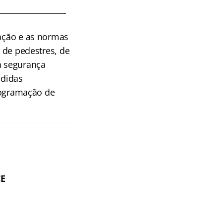
lação e as normas
, de pedestres, de
a segurança
edidas
programação de
CE