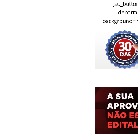
[su_butto
departa
background=”#