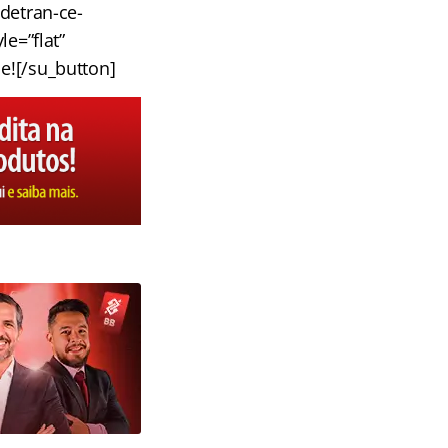
detran-ce-
e=”flat”
e![/su_button]