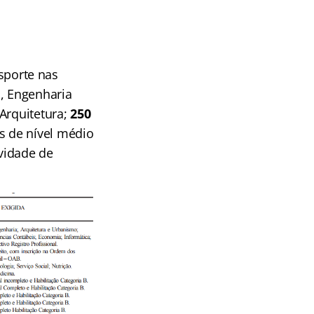
nsporte nas
l, Engenharia
Arquitetura;
250
as de nível médio
ividade de