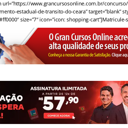
n url=”https://www.grancursosonline.com.br/concurso/
mento-estadual-de-transito-do-ceara” target=”blank” styl
ff0000″ size=”7″ icon=”icon: shopping-cart”]Matricule-s