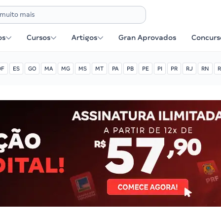
os
Cursos
Artigos
Gran Aprovados
Concurse
DF
ES
GO
MA
MG
MS
MT
PA
PB
PE
PI
PR
RJ
RN
R