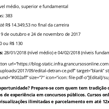
ível médio, superior e fundamental
a
s: 383
Até R$ 14.349,53 no final da carreira
 9 de outubro e 24 de novembro de 2017
90 ou R$ 130
s:
28/01/2018 (nível médio) e 04/02/2018 (níveis funda
ton url=”https://blog-static.infra.grancursosonline.co
uploads/2017/09/edital-detran-ce.pdf” target=”blank” sty
nd=”#002aff” size=”7″ icon=”icon: file-pdf-o”]Edital[/s
oportunidade? Prepare-se com quem tem tradição 
s de experiência em concursos públicos. Cursos on
visualizações ilimitadas e parcelamento em até 12