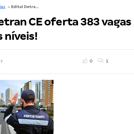
ias
››
Edital Detran CE oferta 383 vagas para todos os níveis!
etran CE oferta 383 vagas
 níveis!
0
1
17