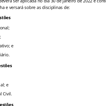
deverá ser aplicada no dia 30 de janeiro de 2022 e con
ha e versará sobre as disciplinas de:
estões
ional;
;
ativo; e
iário.
estões
al; e
 Civil.
uestões