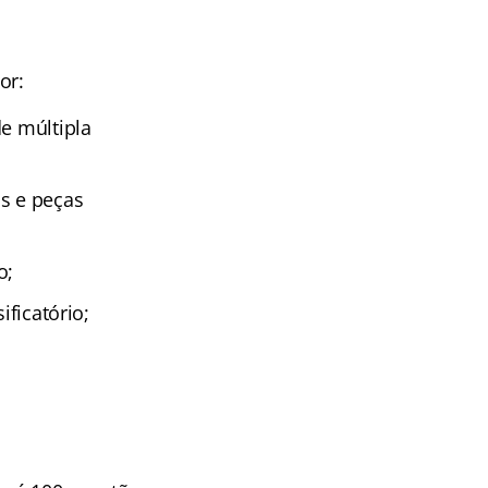
or:
de múltipla
as e peças
o;
ificatório;