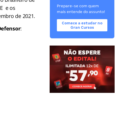
Prepare-se com quem
E e os
mais entende do assunto!
vembro de 2021.
Comece a estudar no
Defensor
:
Gran Cursos