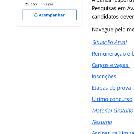
23.152
vagas
Pesquisas em Av
Acompanhar
candidatos devem
Navegue pelo me
Situação Atual
Remuneração e b
Cargos e vagas
Inscrições
Etapas de prova
Último concurso
Material Gratuito
Resumo
Assinatura Ilimit