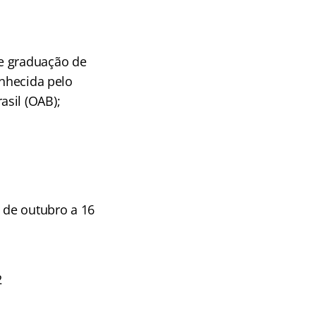
de graduação de
onhecida pelo
sil (OAB);
5 de outubro a 16
2