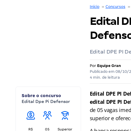
Início
››
Concursos
››
Edital D
Defenso
Edital DPE PI D
Por
Equipe Gran
Publicado em
08/10/
4 min. de leitura
Edital DPE PI D
Sobre o concurso
edital DPE PI D
Edital Dpe Pi Defensor
de 05 vagas imed
superior e ofere
R$
05
Superior
A banca responsá