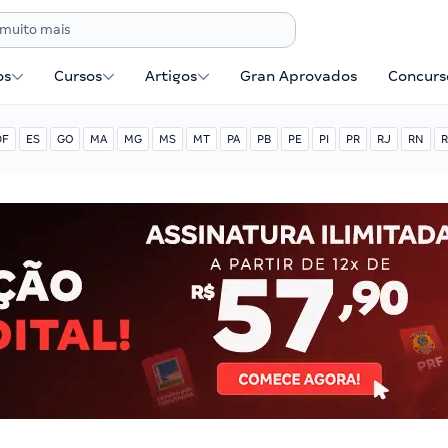
os
Cursos
Artigos
Gran Aprovados
Concurse
DF
ES
GO
MA
MG
MS
MT
PA
PB
PE
PI
PR
RJ
RN
R