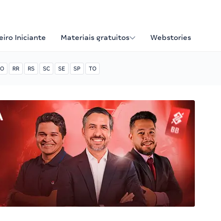
iro Iniciante
Materiais gratuitos
Webstories
O
RR
RS
SC
SE
SP
TO