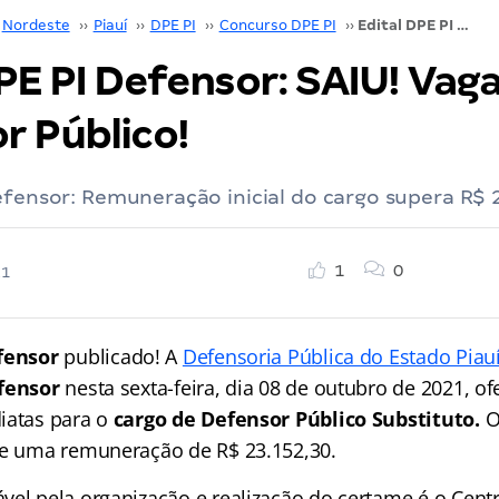
Nordeste
››
Piauí
››
DPE PI
››
Concurso DPE PI
››
Edital DPE PI Defensor: SAIU! Vagas para Defensor Público!
PE PI Defensor: SAIU! Vag
r Público!
efensor: Remuneração inicial do cargo supera R$ 2
1
0
21
efensor
publicado! A
Defensoria Pública do Estado Piau
efensor
nesta sexta-feira, dia 08 de outubro de 2021, o
iatas para o
cargo de Defensor Público Substituto.
O
ce uma remuneração de R$ 23.152,30.
vel pela organização e realização do certame é o Centr