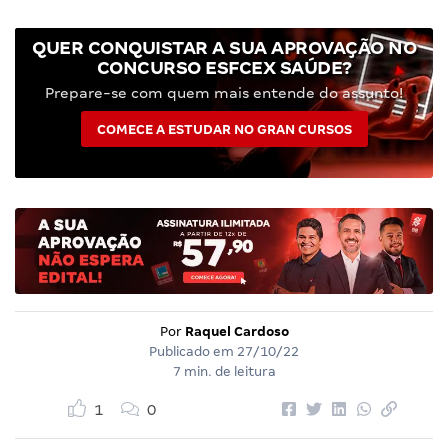
QUER CONQUISTAR A SUA APROVAÇÃO NO
CONCURSO ESFCEX SAÚDE?
Prepare-se com quem mais entende do assunto!
COMECE A ESTUDAR NO GRAN CURSOS
Por
Raquel Cardoso
Publicado em
27/10/22
7 min. de leitura
1
0