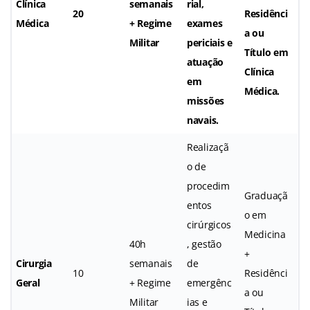
Clínica
semanais
rial,
20
Residênci
Médica
+ Regime
exames
a ou
Militar
periciais e
Título em
atuação
Clínica
em
Médica.
missões
navais.
Realizaçã
o de
procedim
Graduaçã
entos
o em
cirúrgicos
Medicina
40h
, gestão
+
Cirurgia
semanais
de
10
Residênci
Geral
+ Regime
emergênc
a ou
Militar
ias e