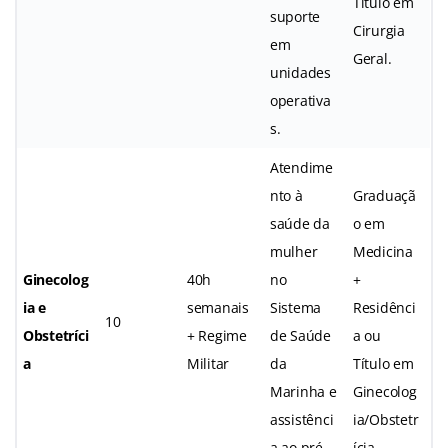
Título em
suporte
Cirurgia
em
Geral.
unidades
operativa
s.
Atendime
nto à
Graduaçã
saúde da
o em
mulher
Medicina
Ginecolog
40h
no
+
ia e
semanais
Sistema
Residênci
10
Obstetríci
+ Regime
de Saúde
a ou
a
Militar
da
Título em
Marinha e
Ginecolog
assistênci
ia/Obstetr
a ao pré-
ícia.