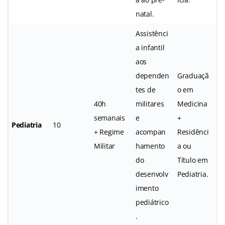
natal.
Assistênci
a infantil
aos
dependen
Graduaçã
tes de
o em
40h
militares
Medicina
semanais
e
+
Pediatria
10
+ Regime
acompan
Residênci
Militar
hamento
a ou
do
Título em
desenvolv
Pediatria.
imento
pediátrico
.