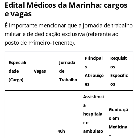
Edital Médicos da Marinha: cargos
e vagas
É importante mencionar que a jornada de trabalho
militar é de dedicação exclusiva (referente ao
posto de Primeiro-Tenente).
Principai
Requisit
Especiali
Jornada
s
os
dade
Vagas
de
Atribuiçõ
Específic
(Cargo)
Trabalho
es
os
Assistênci
a
Graduaçã
hospitala
o em
r e
Medicina
40h
ambulato
+