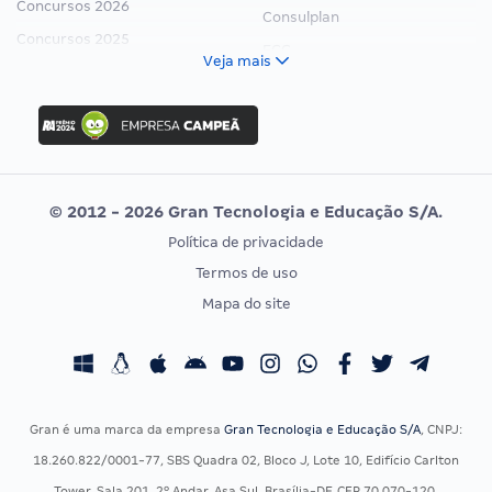
Concursos 2026
Consulplan
Concursos 2025
FCC
Veja mais
Concurso Nacional Unificado
FGV
Concurso Ibama
Idecan
Concurso MPU
Selecon
Editais publicados
Uniase
© 2012 - 2026 Gran Tecnologia e Educação S/A.
Vunesp
Política de privacidade
CONCURSOS POR PROFISSÃO
EXAME DE ORDEM
Termos de uso
Concursos Administrativos
OAB
Mapa do site
Concursos Educação
Prova OAB
Concursos Fiscais
Calendário OAB
Concursos Jurídicos
Questões OAB
Concursos Militares
Recursos OAB
Gran é uma marca da empresa
Gran Tecnologia e Educação S/A
, CNPJ:
Concursos Policiais
Exame de Ordem
18.260.822/0001-77, SBS Quadra 02, Bloco J, Lote 10, Edifício Carlton
Concursos Saúde
Tower, Sala 201, 2º Andar, Asa Sul, Brasília-DF, CEP 70.070-120.