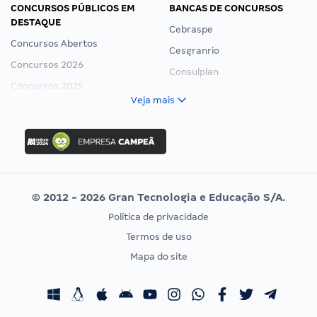
CONCURSOS PÚBLICOS EM
BANCAS DE CONCURSOS
DESTAQUE
Cebraspe
Concursos Abertos
Cesgranrio
Concursos 2026
Consulplan
Concursos 2025
FCC
Veja mais
Concurso Nacional Unificado
FGV
Concurso Ibama
Idecan
Concurso MPU
Selecon
Editais publicados
Uniase
© 2012 - 2026 Gran Tecnologia e Educação S/A.
Vunesp
Política de privacidade
CONCURSOS POR PROFISSÃO
EXAME DE ORDEM
Termos de uso
Concursos Administrativos
OAB
Mapa do site
Concursos Educação
Prova OAB
Concursos Fiscais
Calendário OAB
Concursos Jurídicos
Questões OAB