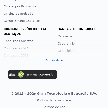
Cursos por Professor
Oficina de Redação
Cursos Online Gratuitos
CONCURSOS PÚBLICOS EM
BANCAS DE CONCURSOS
DESTAQUE
Cebraspe
Concursos Abertos
Cesgranrio
Concursos 2026
Consulplan
Concursos 2025
FCC
Veja mais
Concurso Nacional Unificado
FGV
Concurso Ibama
Idecan
Concurso MPU
Selecon
Editais publicados
Uniase
© 2012 - 2026 Gran Tecnologia e Educação S/A.
Vunesp
Política de privacidade
CONCURSOS POR PROFISSÃO
EXAME DE ORDEM
Termos de uso