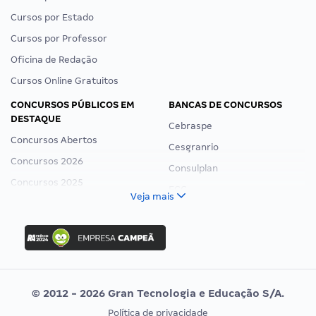
Cursos por Estado
Cursos por Professor
Oficina de Redação
Cursos Online Gratuitos
CONCURSOS PÚBLICOS EM
BANCAS DE CONCURSOS
DESTAQUE
Cebraspe
Concursos Abertos
Cesgranrio
Concursos 2026
Consulplan
Concursos 2025
FCC
Veja mais
Concurso Nacional Unificado
FGV
Concurso Ibama
Idecan
Concurso MPU
Selecon
Editais publicados
Uniase
© 2012 - 2026 Gran Tecnologia e Educação S/A.
Vunesp
Política de privacidade