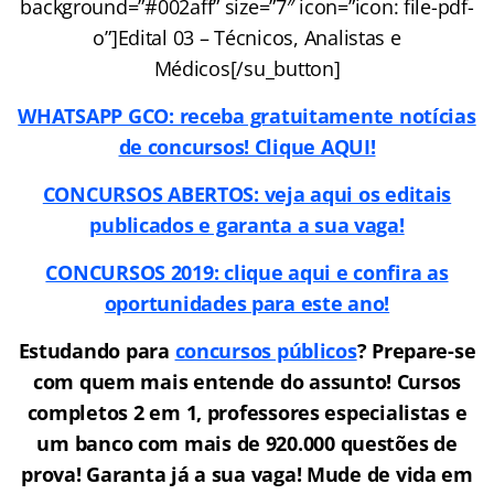
background=”#002aff” size=”7″ icon=”icon: file-pdf-
o”]Edital 03 – Técnicos, Analistas e
Médicos[/su_button]
WHATSAPP GCO: receba gratuitamente notícias
de concursos! Clique AQUI!
CONCURSOS ABERTOS: veja aqui os editais
publicados e garanta a sua vaga!
CONCURSOS 2019: clique aqui e confira as
oportunidades para este ano!
Estudando para
concursos públicos
? Prepare-se
com quem mais entende do assunto! Cursos
completos 2 em 1, professores especialistas e
um banco com mais de 920.000 questões de
prova! Garanta já a sua vaga! Mude de vida em