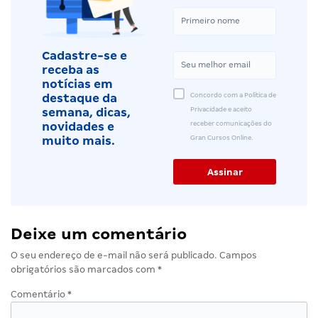
Cadastre-se e
receba as
notícias em
Concordo com a Política de
destaque da
Privacidade e aceito
semana, dicas,
receber comunicações do
novidades e
Gran Cursos Online.
muito mais.
Deixe um comentário
O seu endereço de e-mail não será publicado.
Campos
obrigatórios são marcados com
*
Comentário
*