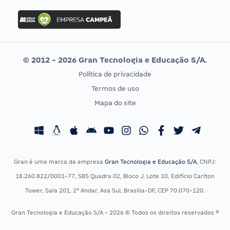
Concurso Ibama
Idecan
Concurso MPU
Selecon
Editais publicados
Uniase
© 2012 - 2026 Gran Tecnologia e Educação S/A.
Vunesp
Política de privacidade
CONCURSOS POR PROFISSÃO
EXAME DE ORDEM
Termos de uso
Concursos Administrativos
OAB
Mapa do site
Concursos Educação
Prova OAB
Concursos Fiscais
Calendário OAB
Concursos Jurídicos
Questões OAB
Concursos Militares
Recursos OAB
Gran é uma marca da empresa
Gran Tecnologia e Educação S/A
, CNPJ:
Concursos Policiais
Exame de Ordem
18.260.822/0001-77, SBS Quadra 02, Bloco J, Lote 10, Edifício Carlton
Concursos Saúde
Tower, Sala 201, 2º Andar, Asa Sul, Brasília-DF, CEP 70.070-120.
Concursos Tribunais
Gran Tecnologia e Educação S/A - 2026 © Todos os direitos reservados ®
Residência Multiprofissional