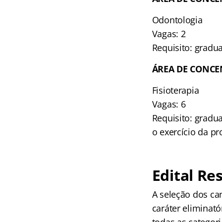
Odontologia
Vagas: 2
Requisito: gradu
ÁREA DE CONCE
Fisioterapia
Vagas: 6
Requisito: gradu
o exercício da pr
Edital Re
A seleção dos can
caráter eliminatór
todas as categori