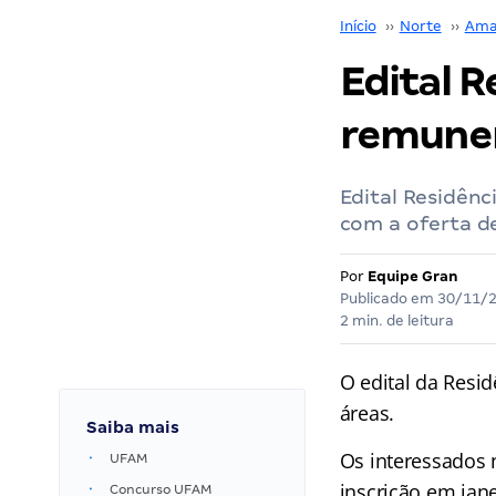
Início
››
Norte
››
Ama
Edital R
remuner
Edital Residênc
com a oferta de
Por
Equipe Gran
Publicado em
30/11/
2 min. de leitura
O edital da Resi
áreas.
Saiba mais
Os interessados 
UFAM
inscrição em jane
Concurso UFAM