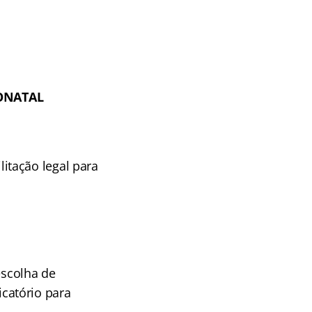
EONATAL
itação legal para
escolha de
ficatório para