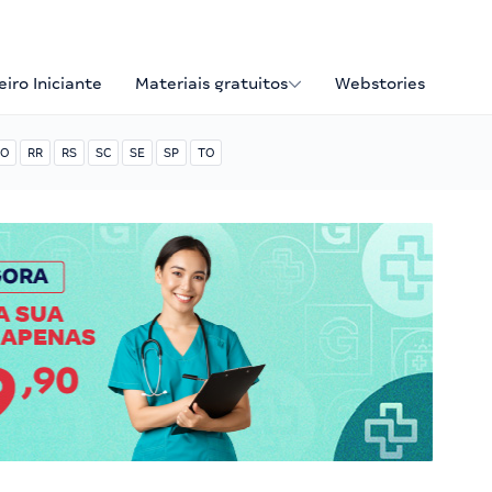
iro Iniciante
Materiais gratuitos
Webstories
O
RR
RS
SC
SE
SP
TO