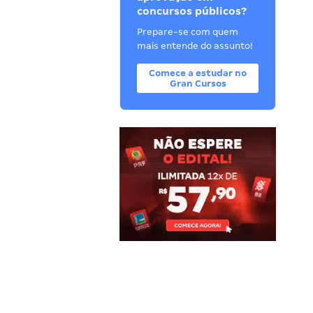
concursos públicos?
Prepare-se com quem
mais entende do assunto!
Comece a estudar no
Gran Cursos