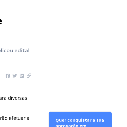
e
licou edital
ara diversas
ão efetuar a
Quer conquistar a sua
aprovação em