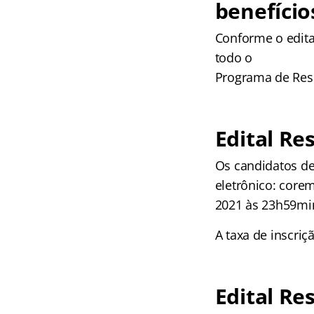
benefício
Conforme o edita
todo o
Programa de Resi
Edital Re
Os candidatos de
eletrônico: core
2021 às 23h59min
A taxa de inscriç
Edital Re