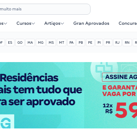
os
Cursos
Artigos
Gran Aprovados
Concurse
DF
ES
GO
MA
MG
MS
MT
PA
PB
PE
PI
PR
RJ
RN
R