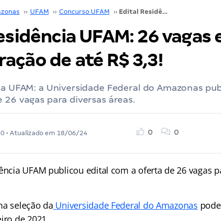
zonas
››
UFAM
››
Concurso UFAM
››
Edital Residência UFAM: 26 vagas e remuneração de até R$ 3,3!
esidência UFAM: 26 vagas 
ação de até R$ 3,3!
ia UFAM: a Universidade Federal do Amazonas pub
 26 vagas para diversas áreas.
0
0
20
• Atualizado em
18/06/24
dência UFAM publicou edital com a oferta de 26 vagas p
na seleção da
Universidade Federal do Amazonas
poder
iro de 2021.