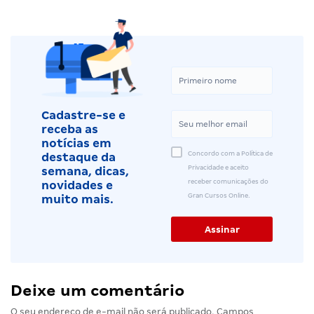
Cadastre-se e
receba as
notícias em
Concordo com a Política de
destaque da
Privacidade e aceito
semana, dicas,
receber comunicações do
novidades e
Gran Cursos Online.
muito mais.
Deixe um comentário
O seu endereço de e-mail não será publicado.
Campos