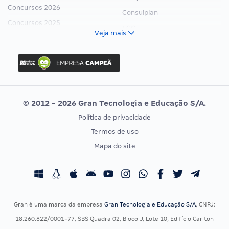
Concursos 2026
Consulplan
Concursos 2025
FCC
Veja mais
Concurso Nacional Unificado
FGV
Concurso Ibama
Idecan
Concurso MPU
Selecon
Editais publicados
Uniase
© 2012 - 2026 Gran Tecnologia e Educação S/A.
Vunesp
Política de privacidade
CONCURSOS POR PROFISSÃO
EXAME DE ORDEM
Termos de uso
Concursos Administrativos
OAB
Mapa do site
Concursos Educação
Prova OAB
Concursos Fiscais
Calendário OAB
Concursos Jurídicos
Questões OAB
Concursos Militares
Recursos OAB
Gran é uma marca da empresa
Gran Tecnologia e Educação S/A
, CNPJ:
Concursos Policiais
Exame de Ordem
18.260.822/0001-77, SBS Quadra 02, Bloco J, Lote 10, Edifício Carlton