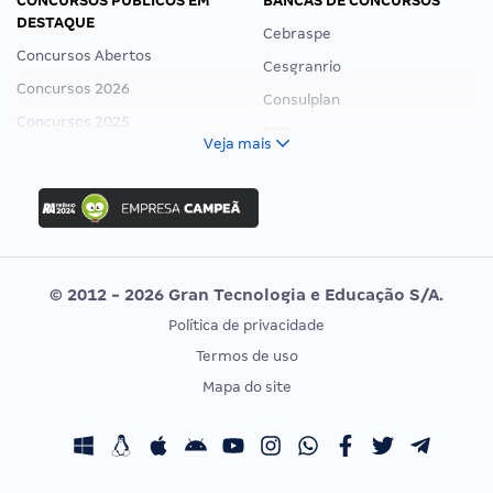
CONCURSOS PÚBLICOS EM
BANCAS DE CONCURSOS
DESTAQUE
Cebraspe
Concursos Abertos
Cesgranrio
Concursos 2026
Consulplan
Concursos 2025
FCC
Veja mais
Concurso Nacional Unificado
FGV
Concurso Ibama
Idecan
Concurso MPU
Selecon
Editais publicados
Uniase
© 2012 - 2026 Gran Tecnologia e Educação S/A.
Vunesp
Política de privacidade
CONCURSOS POR PROFISSÃO
EXAME DE ORDEM
Termos de uso
Concursos Administrativos
OAB
Mapa do site
Concursos Educação
Prova OAB
Concursos Fiscais
Calendário OAB
Concursos Jurídicos
Questões OAB