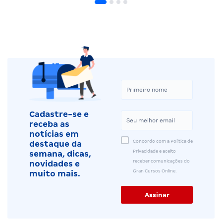
Cadastre-se e
receba as
notícias em
Concordo com a Política de
destaque da
Privacidade e aceito
semana, dicas,
receber comunicações do
novidades e
Gran Cursos Online.
muito mais.