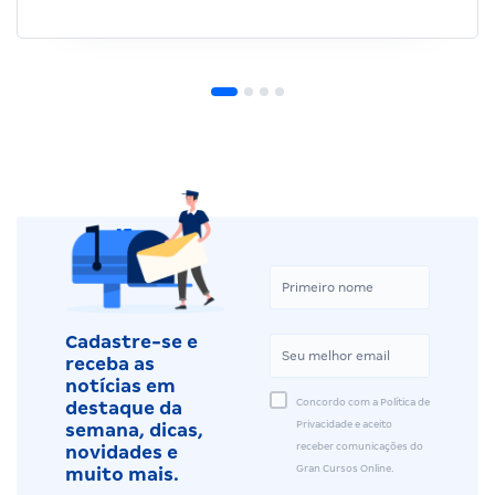
Cadastre-se e
receba as
notícias em
Concordo com a Política de
destaque da
Privacidade e aceito
semana, dicas,
receber comunicações do
novidades e
Gran Cursos Online.
muito mais.