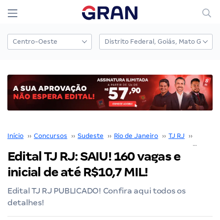
Início
››
Concursos
››
Sudeste
››
Rio de Janeiro
››
TJ RJ
››
Edital T
Edital TJ RJ: SAIU! 160 vagas e
inicial de até R$10,7 MIL!
Edital TJ RJ PUBLICADO! Confira aqui todos os
detalhes!