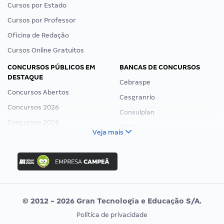
Cursos por Estado
Cursos por Professor
Oficina de Redação
Cursos Online Gratuitos
CONCURSOS PÚBLICOS EM
BANCAS DE CONCURSOS
DESTAQUE
Cebraspe
Concursos Abertos
Cesgranrio
Concursos 2026
Consulplan
Concursos 2025
FCC
Veja mais
Concurso Nacional Unificado
FGV
Concurso Ibama
Idecan
Concurso MPU
Selecon
Editais publicados
Uniase
© 2012 - 2026 Gran Tecnologia e Educação S/A.
Vunesp
Política de privacidade
CONCURSOS POR PROFISSÃO
EXAME DE ORDEM