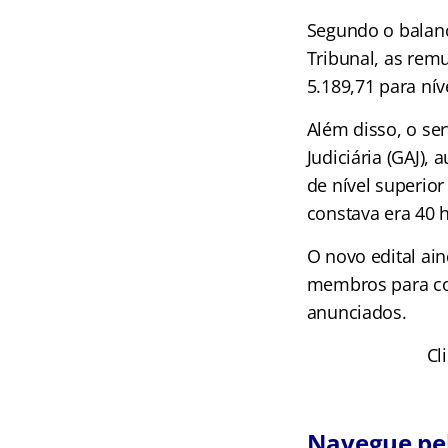
Segundo o balanç
Tribunal, as remu
5.189,71 para nív
Além disso, o ser
Judiciária (GAJ)
de nível superior
constava era 40 
O novo edital ai
membros para co
anunciados.
Cl
Navegue pel