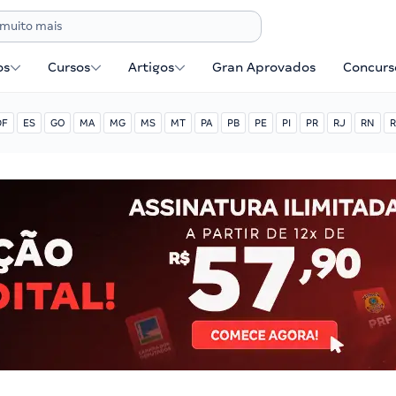
os
Cursos
Artigos
Gran Aprovados
Concurse
DF
ES
GO
MA
MG
MS
MT
PA
PB
PE
PI
PR
RJ
RN
R