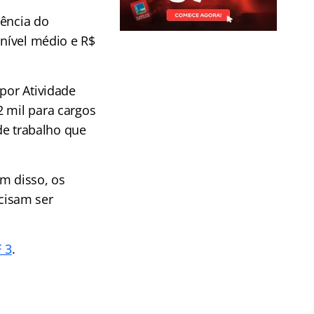
rência do
 nível médio e R$
 por Atividade
2 mil para cargos
 de trabalho que
ém disso, os
cisam ser
F 3
.