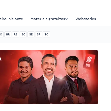
iro Iniciante
Materiais gratuitos
Webstories
O
RR
RS
SC
SE
SP
TO