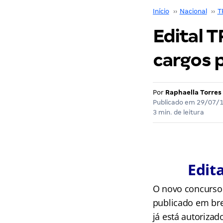
Início
››
Nacional
››
T
Edital T
cargos p
Por
Raphaella Torres
Publicado em
29/07/
3 min. de leitura
Edit
O novo concurso
publicado em br
já está autorizad