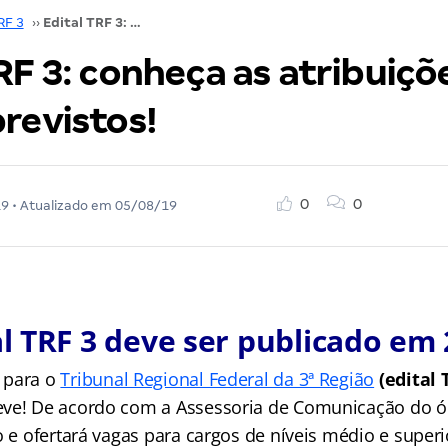
RF 3
››
Edital TRF 3: conheça as atribuições dos cargos previstos!
RF 3: conheça as atribuiçõ
revistos!
0
0
19
• Atualizado em
05/08/19
al TRF 3 deve ser publicado em 
 para o
Tribunal Regional Federal da 3ª Região
(edital 
eve! De acordo com a Assessoria de Comunicação do ó
o e ofertará vagas para cargos de níveis médio e superi