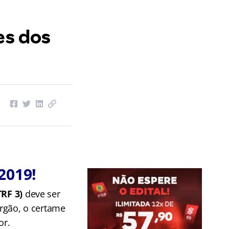
es dos
2019!
TRF 3)
deve ser
rgão, o certame
or.