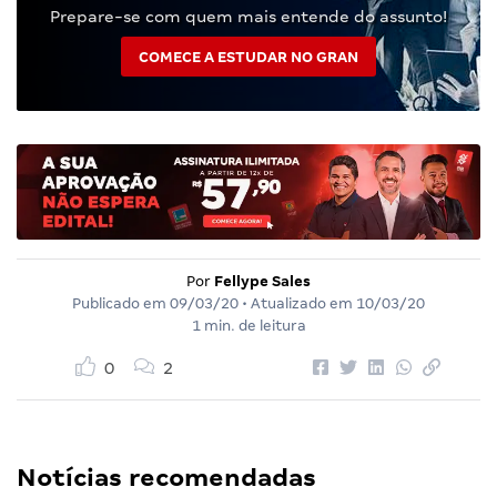
Prepare-se com quem mais entende do assunto!
COMECE A ESTUDAR NO GRAN
Por
Fellype Sales
Publicado em
09/03/20
• Atualizado em
10/03/20
1 min. de leitura
0
2
Notícias recomendadas