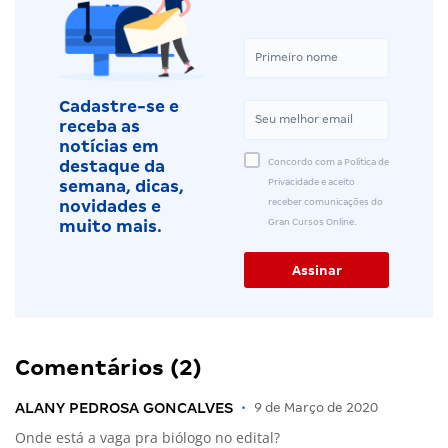
Cadastre-se e
receba as
notícias em
Concordo com a Política de
destaque da
Privacidade e aceito
semana, dicas,
receber comunicações do
novidades e
Gran Cursos Online.
muito mais.
Comentários (2)
ALANY PEDROSA GONCALVES
•
9 de Março de 2020
Onde está a vaga pra biólogo no edital?