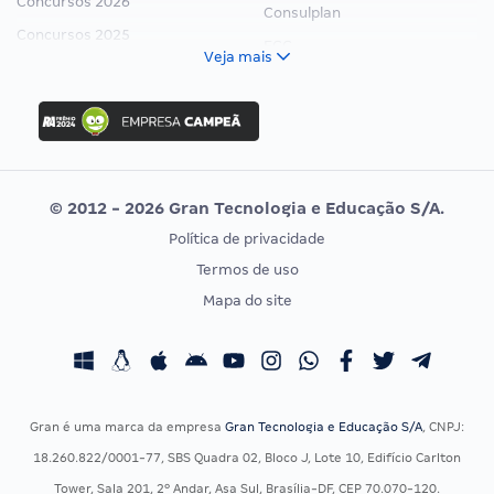
Concursos 2026
Consulplan
Concursos 2025
FCC
Veja mais
Concurso Nacional Unificado
FGV
Concurso Ibama
Idecan
Concurso MPU
Selecon
Editais publicados
Uniase
© 2012 - 2026 Gran Tecnologia e Educação S/A.
Vunesp
Política de privacidade
CONCURSOS POR PROFISSÃO
EXAME DE ORDEM
Termos de uso
Concursos Administrativos
OAB
Mapa do site
Concursos Educação
Prova OAB
Concursos Fiscais
Calendário OAB
Concursos Jurídicos
Questões OAB
Concursos Militares
Recursos OAB
Gran é uma marca da empresa
Gran Tecnologia e Educação S/A
, CNPJ:
Concursos Policiais
Exame de Ordem
18.260.822/0001-77, SBS Quadra 02, Bloco J, Lote 10, Edifício Carlton
Concursos Saúde
Tower, Sala 201, 2º Andar, Asa Sul, Brasília-DF, CEP 70.070-120.