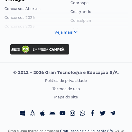
Cebraspe
Concursos Abertos
Cesgranrio
Concursos 2026
Consulplan
Concursos 2025
FCC
Veja mais
Concurso Nacional Unificado
FGV
Concurso Ibama
Idecan
Concurso MPU
Selecon
Editais publicados
Uniase
© 2012 - 2026 Gran Tecnologia e Educação S/A.
Vunesp
Política de privacidade
CONCURSOS POR PROFISSÃO
EXAME DE ORDEM
Termos de uso
Concursos Administrativos
OAB
Mapa do site
Concursos Educação
Prova OAB
Concursos Fiscais
Calendário OAB
Concursos Jurídicos
Questões OAB
Concursos Militares
Recursos OAB
Gran é uma marca da empresa
Gran Tecnologia e Educação S/A
, CNPJ: