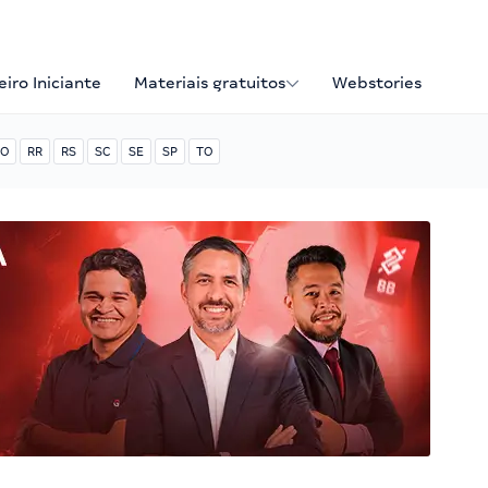
iro Iniciante
Materiais gratuitos
Webstories
O
RR
RS
SC
SE
SP
TO