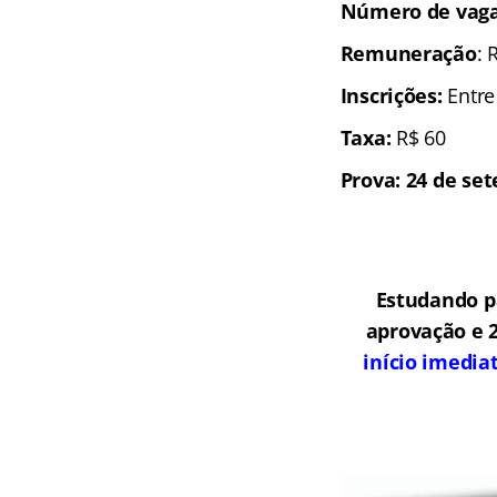
Número de vagas
Remuneração
: 
I
nscrições
:
Entre
Taxa
:
R$ 60
Prova: 24 de se
Estudando p
aprovação e 2
início imedia