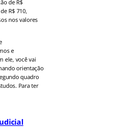
ção de
R$
 de R$ 710,
sos nos valores
e
mos e
m ele, você vai
nhando orientação
 segundo quadro
tudos. Para ter
udicial