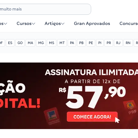
os
Cursos
Artigos
Gran Aprovados
Concurse
DF
ES
GO
MA
MG
MS
MT
PA
PB
PE
PI
PR
RJ
RN
R