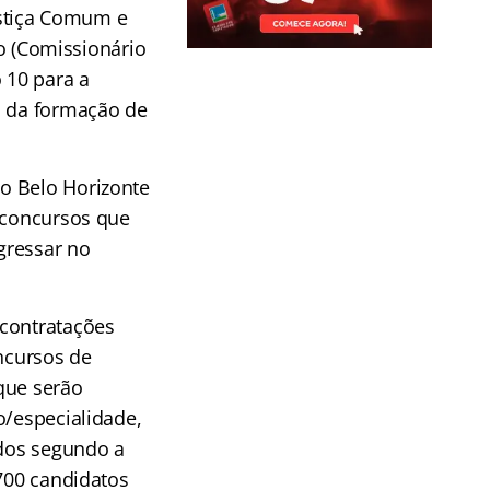
Justiça Comum e
rio (Comissionário
 10 para a
m da formação de
o Belo Horizonte
s concursos que
gressar no
 contratações
oncursos de
que serão
o/especialidade,
ados segundo a
 700 candidatos