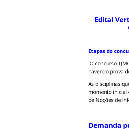
Edital Ver
Etapas do conc
O concurso TJMG
havendo prova de 
As disciplinas q
momento inicial 
de Noções de Info
Demanda por