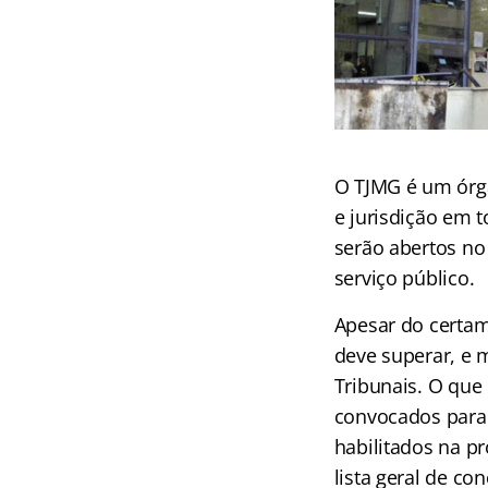
O TJMG é um órgã
e jurisdição em 
serão abertos no
serviço público.
Apesar do certam
deve superar, e m
Tribunais. O que
convocados para 
habilitados na p
lista geral de c