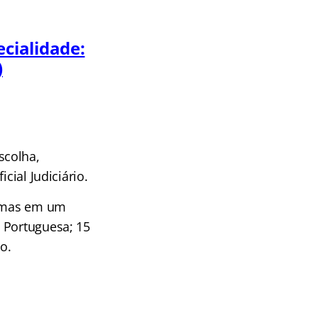
ecialidade:
)
scolha,
cial Judiciário.
, mas em um
 Portuguesa; 15
o.