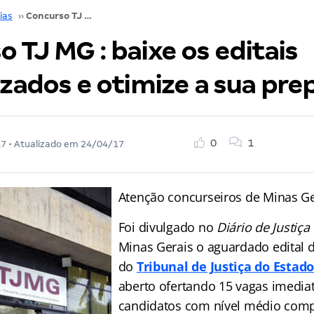
ias
››
Concurso TJ MG : baixe os editais verticalizados e otimize a sua preparação!
 TJ MG : baixe os editais
izados e otimize a sua pre
0
1
17
• Atualizado em
24/04/17
Atenção concurseiros de Minas Ge
Foi divulgado no
Diário de Justiça
Minas Gerais o aguardado edital 
do
Tribunal de Justiça do Estado
aberto ofertando 15 vagas imedia
candidatos com nível médio comp