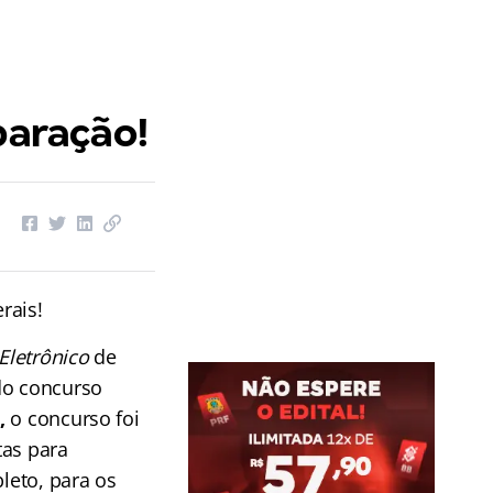
paração!
rais!
 Eletrônico
de
do concurso
,
o concurso foi
tas para
leto, para os