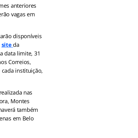
mes anteriores
verão vagas em
tarão disponíveis
o
site
da
a data limite, 31
os Correios,
cada instituição,
realizada nas
Fora, Montes
l, haverá também
apenas em Belo