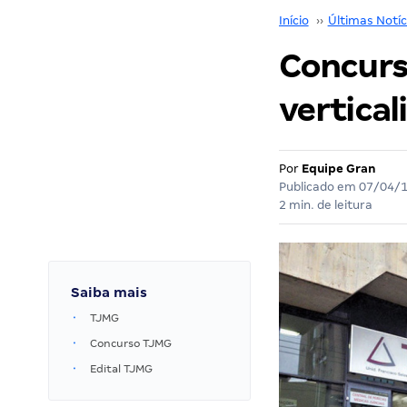
Início
››
Últimas Notíc
Concurso
vertical
Por
Equipe Gran
Publicado em
07/04/
2 min. de leitura
Saiba mais
TJMG
Concurso TJMG
Edital TJMG