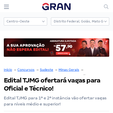
Início
››
Concursos
››
Sudeste
››
Minas Gerais
››
TJMG
››
Edital TJMG ofertará vagas para
Oficial e Técnico!
Edital TJMG para 1ª e 2ª instância vão ofertar vagas
para níveis médio e superior!