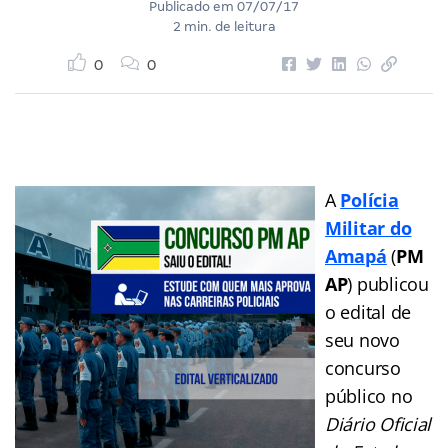
Publicado em
07/07/17
2 min. de leitura
0
0
A
Polícia
Militar do
Amapá
(
PM
AP
) publicou
o edital de
seu novo
concurso
público no
Diário Oficial