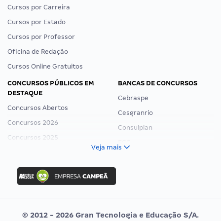
Cursos por Carreira
Cursos por Estado
Cursos por Professor
Oficina de Redação
Cursos Online Gratuitos
CONCURSOS PÚBLICOS EM
BANCAS DE CONCURSOS
DESTAQUE
Cebraspe
Concursos Abertos
Cesgranrio
Concursos 2026
Consulplan
Concursos 2025
FCC
Veja mais
Concurso Nacional Unificado
FGV
Concurso Ibama
Idecan
Concurso MPU
Selecon
Editais publicados
Uniase
© 2012 - 2026 Gran Tecnologia e Educação S/A.
Vunesp