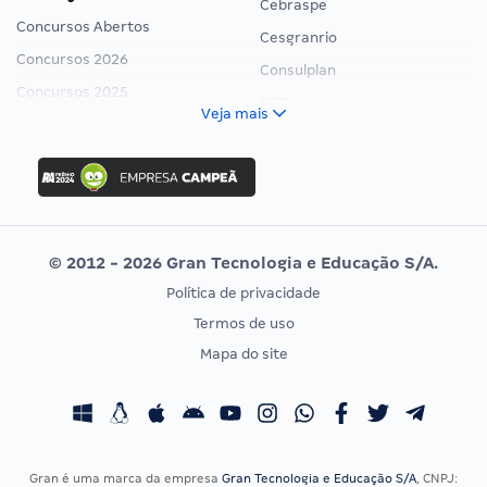
Cebraspe
Concursos Abertos
Cesgranrio
Concursos 2026
Consulplan
Concursos 2025
FCC
Veja mais
Concurso Nacional Unificado
FGV
Concurso Ibama
Idecan
Concurso MPU
Selecon
Editais publicados
Uniase
© 2012 - 2026 Gran Tecnologia e Educação S/A.
Vunesp
Política de privacidade
CONCURSOS POR PROFISSÃO
EXAME DE ORDEM
Termos de uso
Concursos Administrativos
OAB
Mapa do site
Concursos Educação
Prova OAB
Concursos Fiscais
Calendário OAB
Concursos Jurídicos
Questões OAB
Concursos Militares
Recursos OAB
Gran é uma marca da empresa
Gran Tecnologia e Educação S/A
, CNPJ: