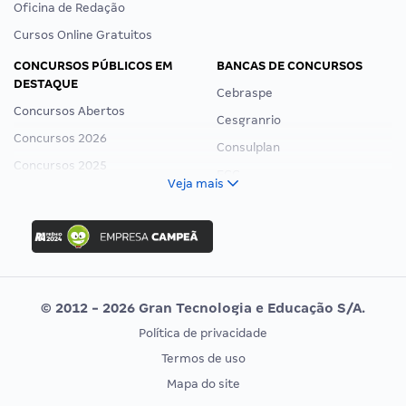
Oficina de Redação
Cursos Online Gratuitos
CONCURSOS PÚBLICOS EM
BANCAS DE CONCURSOS
DESTAQUE
Cebraspe
Concursos Abertos
Cesgranrio
Concursos 2026
Consulplan
Concursos 2025
FCC
Veja mais
Concurso Nacional Unificado
FGV
Concurso Ibama
Idecan
Concurso MPU
Selecon
Editais publicados
Uniase
© 2012 - 2026 Gran Tecnologia e Educação S/A.
Vunesp
Política de privacidade
CONCURSOS POR PROFISSÃO
EXAME DE ORDEM
Termos de uso
Concursos Administrativos
OAB
Mapa do site
Concursos Educação
Prova OAB