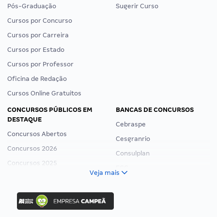
Pós-Graduação
Sugerir Curso
Cursos por Concurso
Cursos por Carreira
Cursos por Estado
Cursos por Professor
Oficina de Redação
Cursos Online Gratuitos
CONCURSOS PÚBLICOS EM
BANCAS DE CONCURSOS
DESTAQUE
Cebraspe
Concursos Abertos
Cesgranrio
Concursos 2026
Consulplan
Concursos 2025
FCC
Veja mais
Concurso Nacional Unificado
FGV
Concurso Ibama
Idecan
Concurso MPU
Selecon