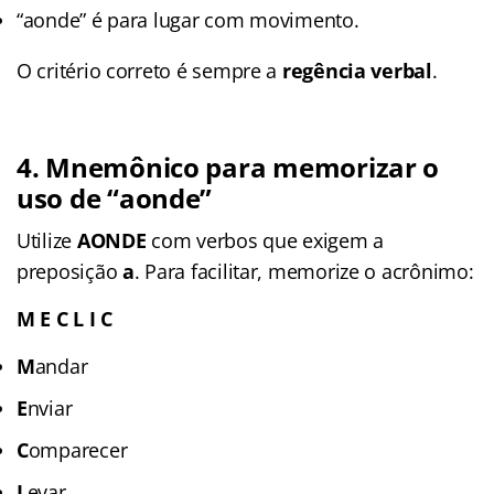
“aonde” é para lugar com movimento.
O critério correto é sempre a
regência verbal
.
4. Mnemônico para memorizar o
uso de “aonde”
Utilize
AONDE
com verbos que exigem a
preposição
a
. Para facilitar, memorize o acrônimo:
M E C L I C
M
andar
E
nviar
C
omparecer
L
evar