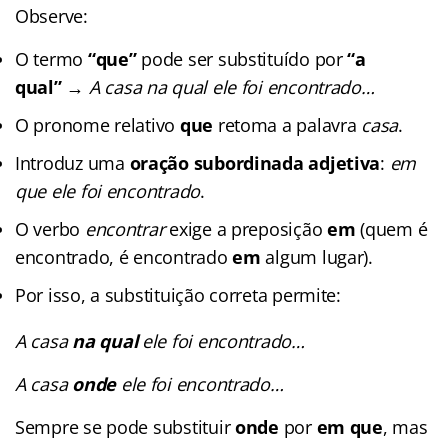
Observe:
O termo
“que”
pode ser substituído por
“a
qual”
→
A casa na qual ele foi encontrado…
O pronome relativo
que
retoma a palavra
casa
.
Introduz uma
oração subordinada adjetiva
:
em
que ele foi encontrado
.
O verbo
encontrar
exige a preposição
em
(quem é
encontrado, é encontrado
em
algum lugar).
Por isso, a substituição correta permite:
A casa
na qual
ele foi encontrado…
A casa
onde
ele foi encontrado…
Sempre se pode substituir
onde
por
em que
, mas