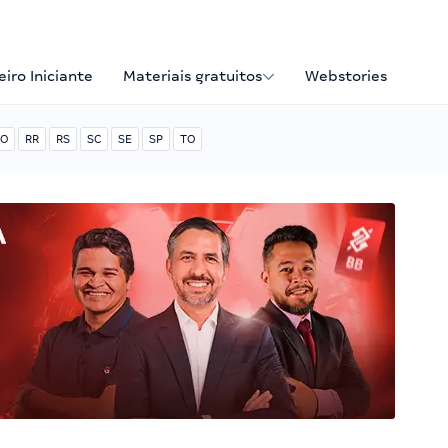
iro Iniciante
Materiais gratuitos
Webstories
O
RR
RS
SC
SE
SP
TO