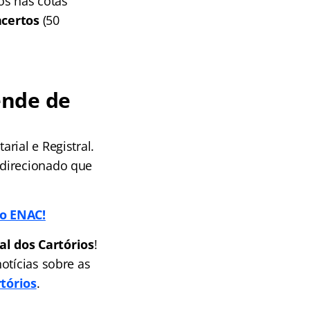
os nas cotas
acertos
(50
ende de
rial e Registral.
 direcionado que
 o ENAC!
l dos Cartórios
!
otícias sobre as
tórios
.