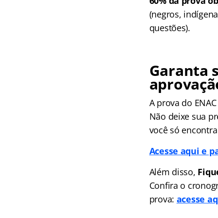
60% da prova ob
(negros, indígena
questões).
Garanta 
aprovaçã
A prova do ENAC 
Não deixe sua pr
você só encontra
Acesse aqui e p
Além disso,
Fiqu
Confira o cronog
prova:
acesse aq