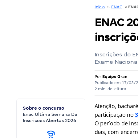
Início
››
ENAC
››
ENAC 20
inscriçõ
Inscrições do E
Exame Nacional
Por
Equipe Gran
Publicado em
17/03/
2 min. de leitura
Atenção, bacharéi
Sobre o concurso
participação no
3
Enac Ultima Semana De
Inscricoes Abertas 2026
O período de insc
dias, com encer