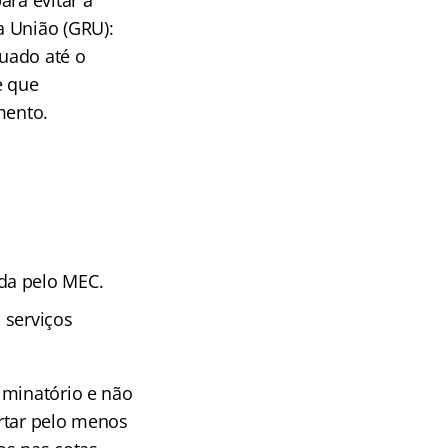
a União (GRU):
uado até o
e que
mento.
da pelo MEC.
 serviços
iminatório e não
ertar pelo menos