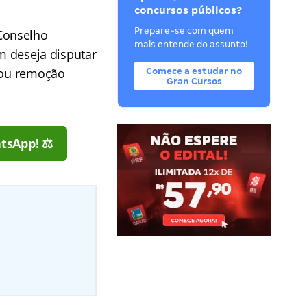
concursos públicos?
Prepare-se com quem
Conselho
mais entende do assunto!
em deseja disputar
o ou remoção
Comece a estudar no
Gran Cursos
tsApp! ⚖️