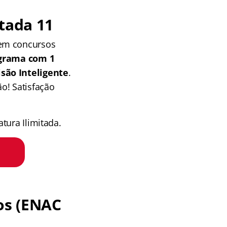
tada 11
 em concursos
grama com 1
isão Inteligente
.
o! Satisfação
tura Ilimitada.
os (ENAC