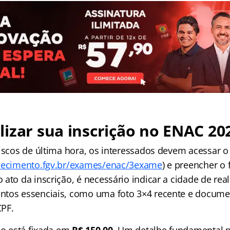
izar sua inscrição no ENAC 20
iscos de última hora, os interessados devem acessar o s
hecimento.fgv.br/exames/enac/3exame
) e preencher o
ato da inscrição, é necessário indicar a cidade de rea
ntos essenciais, como uma foto 3×4 recente e docume
PF.
ão está fixada em
R$ 150,00
. Um detalhe fundamental pa