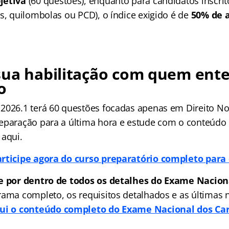
jetiva
(60 questões), enquanto para candidatos inscrit
s, quilombolas ou PCD), o índice exigido é de
50% de 
sua habilitação com quem ent
o
2026.1 terá 60 questões focadas apenas em Direito Nota
eparação para a última hora e estude com o conteúdo
 aqui.
articipe agora do curso preparatório completo para
e por dentro de todos os detalhes do Exame Naciona
rama completo, os requisitos detalhados e as últimas n
ui o conteúdo completo do Exame Nacional dos Car