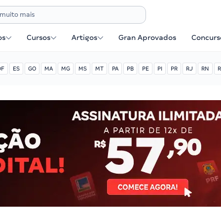
os
Cursos
Artigos
Gran Aprovados
Concurse
DF
ES
GO
MA
MG
MS
MT
PA
PB
PE
PI
PR
RJ
RN
R