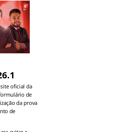
26.1
ite oficial da
 formulário de
lização da prova
nto de
ra evitar a