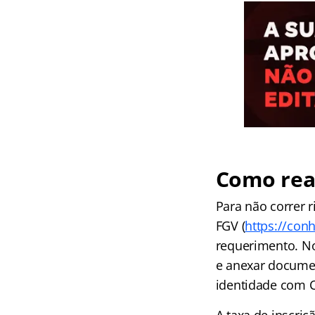
Como real
Para não correr r
FGV (
https://con
requerimento. No 
e anexar docume
identidade com C
A taxa de inscriç