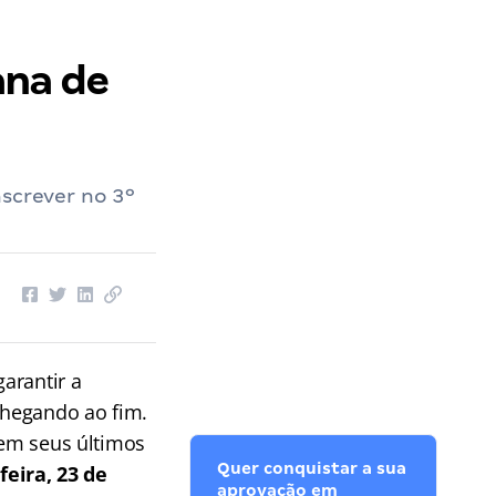
ana de
nscrever no 3º
garantir a
chegando ao fim.
 em seus últimos
Quer conquistar a sua
eira, 23 de
aprovação em